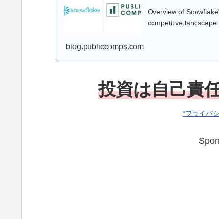
Overview of Snowflake'
competitive landscape
blog.publiccomps.com
投資は自己責
*プライバ
Spon