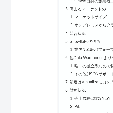
Oracle出身の創業者
高まるマーケットのニ
マーケットサイズ
オンプレミスからク
競合状況
Snowflakeの強み
業界No1級パフォー
他Data Warehous
唯一の独立系なので
その他(JSONサポ
最近はVisualizeに力
財務状況
売上成長121% YtoY
P/L