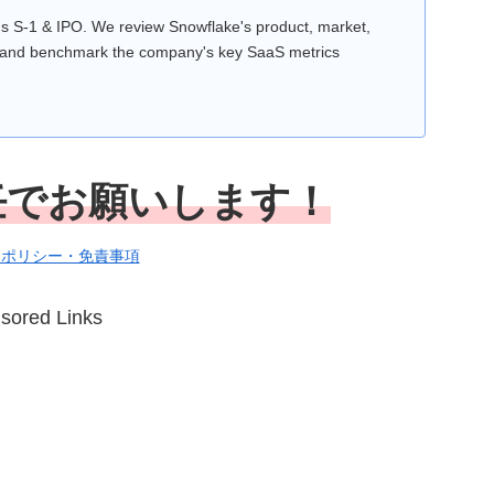
s S-1 & IPO. We review Snowflake's product, market,
 and benchmark the company's key SaaS metrics
任でお願いします！
シポリシー・免責事項
sored Links