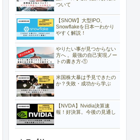
ついて
【SNOW】大型IPO、
Snowflakeを日本一わかり
やすく解説！
やりたい事が見つからない
方へ 。最強の自己実現ノー
トの書き方-①
米国株大暴は予見できたの
か？失敗・成功から学ぶ
【NVDA】Nvidia決算速
報！好決算。今後の見通し