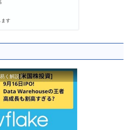
高
します
かり易く解説！