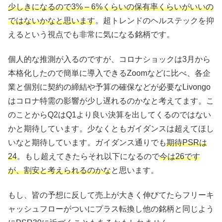
少しきになるので3% – 6%くらいの保有率くらいがいいの
ではないかなと思います
。超トレンドのヘルステックを抑
えるという視点でも非常に気になる銘柄です。
個人的な推測が入るのですが、コロナショックは3月から
本格化したので簡単に導入できるZoomなどに比べ、各企
業と個別に契約の締結や予算の確保などが必要なLivongo
はコロナ特需の影響が少し遅れるのかなと考えてます。こ
のことからQ2はQ1より良い決算を出してくるのではない
かと期待しています。少なくともガイダンスは超えてほし
いなと期待しています。ガイダンス通りでも
期待PSRは
24
。もし超えてきたらそれ以下になるので
今は26です
が、割安と考えられるのかな
と思います。
もし、皆の予想に反して売上が大きく伸びてたらフリーキ
ャッシュフローがついにプラス転換し他の銘柄と同じよう