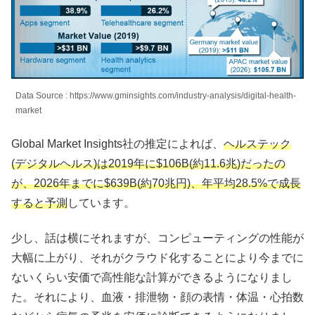
Data Source : https://www.gminsights.com/industry-analysis/digital-health-
market
Global Market Insights社の推定によれば、
ヘルステック
(デジタルヘルス)は2019年に$106B(約11.6兆)だったの
が、2026年までに$639B(約70兆円)、年平均28.5%で成長
すると予測
しています。
少し、話は横にそれますが、コンピューティングの性能が
大幅に上がり、それがクラウド化することにより今までに
ないくらい安価で高性能な計算ができるようになりまし
た。それにより、血液・排泄物・顔の表情・体温・心拍数