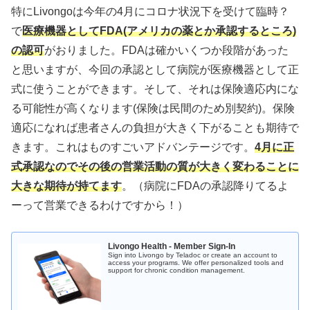
特にLivongoは今年の4月にコロナ状況下を受けて臨時？
で
医療機器としてFDA(アメリカの薬とか承認するところ)
の認可
がおりました。FDAは確かいくつか段階があった
と思いますが、今回の承認として病院が医療機器として正
式に使うことができます。そして、それは保険適応内にな
る可能性が高くなります(保険は民間のため別契約)。保険
適応になれば患者さんの負担が大きく下がることも期待で
きます。これはものすごいアドバンテージです。
4月に正
式承認なのでその後の営業活動の質が大きく変わることに
大きな期待が持てます
。（病院にFDAの承認降りてるよ
ーって営業できるわけですから！）
Livongo Health - Member Sign-In
Sign into Livongo by Teladoc or create an account to
access your programs. We offer personalized tools and
support for chronic condition management.