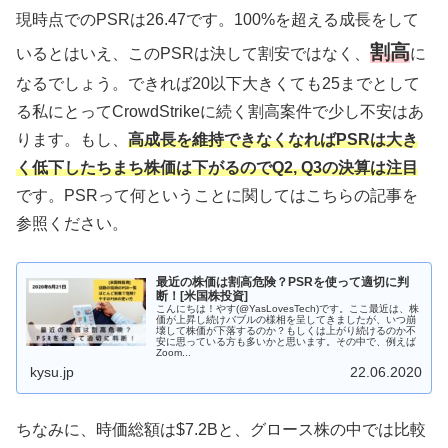
現時点でのPSRは26.47です。100%を超える成長をして
割高
いるとはいえ、このPSRは決して割安ではなく、
に
なるでしょう。できれば20以下大きくても25までとして
る私にとってCrowdStrikeに続く割高案件で少し不安はあ
ります。もし、
高成長を維持できなくなればPSRは大き
く低下したちまち株価は下がるのでQ2, Q3の決算は注目
です。PSRって何ということに関してはこちらの記事を
参照ください。
最近の株価は割高危険？PSRを使って適切に判
断！[米国株投資]
こんにちは！やす(@YasLovesTech)です。ここ最近は、株
価が上昇し続けバブルの様相を呈してきましたが、いつ崩
壊して株価が下落するのか？もしくは上がり続けるのか不
安に思っている方も多いかと思います。その中で、例えば
Zoom...
kysu.jp
22.06.2020
ちなみに、時価総額は$7.2Bと、グロース株の中では比較