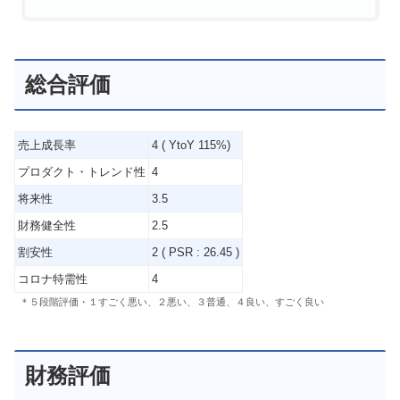
総合評価
売上成長率
4 ( YtoY 115%)
プロダクト・トレンド性
4
将来性
3.5
財務健全性
2.5
割安性
2 ( PSR : 26.45 )
コロナ特需性
4
＊５段階評価・１すごく悪い、２悪い、３普通、４良い、すごく良い
財務評価