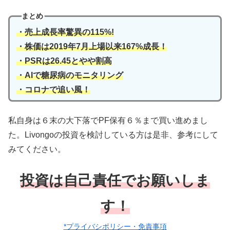
まとめ
・売上成長率驚異の115%!
・株価は2019年7月上場以来167%成長！
・PSRは26.45とやや割高
・AIで糖尿病のモニタリング
・コロナで追い風！
私自身は６末の大下落でPF保有６％まで買い進めまし
た。Livongoの投資を検討している方は是非、参考にして
みてください。
投資は自己責任でお願いしま
す！
*プライバシポリシー・免責事項