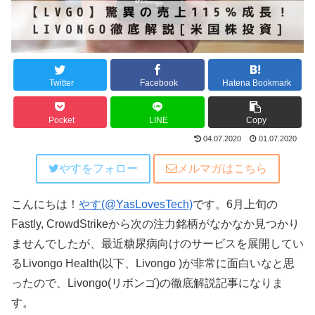
Twitter
Facebook
Hatena Bookmark
Pocket
LINE
Copy
04.07.2020
01.07.2020
やすをフォロー
メルマガはこちら
こんにちは！
やす(@YasLovesTech)
です。6月上旬の
Fastly, CrowdStrikeから次の注力銘柄がなかなか見つかり
ませんでしたが、最近糖尿病向けのサービスを展開してい
るLivongo Health(以下、Livongo )が非常に面白いなと思
ったので、Livongo(リボンゴ)の徹底解説記事になりま
す。