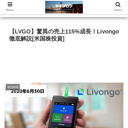
Menus
Search
【LVGO】驚異の売上115%成長！Livongo
徹底解説[米国株投資]
個別銘柄