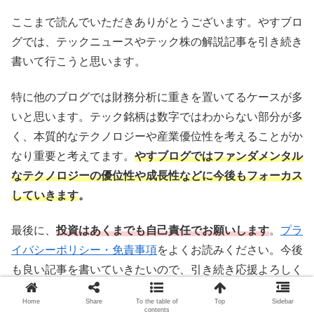
ここまで読んでいただきありがとうございます。やすブロ
グでは、テックニュースやテック株の解説記事を引き続き
書いて行こうと思います。
特に他のブログでは財務分析に重きを置いてるケースが多
いと思います。テック銘柄は数字ではわからない部分が多
く、本質的なテクノロジーや産業優位性を考えることがか
なり重要と考えてます。
やすブログではファンダメンタル
なテクノロジーの優位性や成長性などに今後もフォーカス
していきます
。
最後に、
投資はあくまでも自己責任でお願いします
。
プラ
イバシーポリシー・免責事項
をよくお読みください。今後
も良い記事を書いていきたいので、引き続き応援よろしく
お願いします。
Home
Share
To the table of
Top
Sidebar
contents