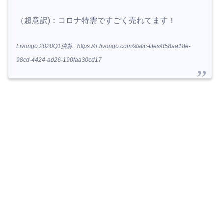
（超意訳)：コロナ特需ですごく売れてます！
Livongo 2020Q1決算 : https://ir.livongo.com/static-files/d58aa18e-
98cd-4424-ad26-190faa30cd17