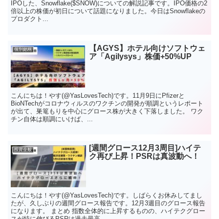
IPOした、Snowflake($SNOW)についての解説記事です。IPO価格の2
倍以上の株価が初日について話題になりました。今日はSnowflakeの
プロダクト...
【AGYS】ホテル向けソフトウェ
個別銘柄
ア「Agilysys」株価+50%UP
こんにちは！やす(@YasLovesTech)です。11月9日にPfizerと
BioNTechがコロナウィルスのワクチンの開発が順調というレポート
が出て、巣篭もりを中心にグロース株が大きく下落しました。 ワク
チン自体は順調にいけば、...
[週間グロース12月3周目]ハイテ
投資全般
ク再び上昇！PSRは真波動へ！
こんにちは！やす(@YasLovesTech)です。しばらくお休みしてまし
たが、久しぶりの週間グロース報告です。12月3週目のグロース報告
になります。 まとめ 指数全体的に上昇するものの、ハイテクグロー
スが特に伸びるPSRは過去最高...