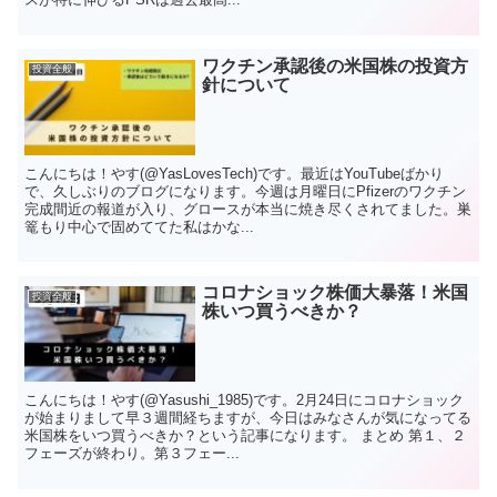
ワクチン承認後の米国株の投資方
投資全般
針について
こんにちは！やす(@YasLovesTech)です。最近はYouTubeばかり
で、久しぶりのブログになります。今週は月曜日にPfizerのワクチン
完成間近の報道が入り、グロースが本当に焼き尽くされてました。巣
篭もり中心で固めててた私はかな...
コロナショック株価大暴落！米国
投資全般
株いつ買うべきか？
こんにちは！やす(@Yasushi_1985)です。2月24日にコロナショック
が始まりまして早３週間経ちますが、今日はみなさんが気になってる
米国株をいつ買うべきか？という記事になります。 まとめ 第１、２
フェーズが終わり。第３フェー...