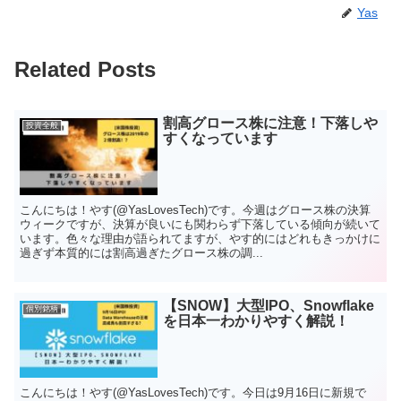
Yas
Related Posts
割高グロース株に注意！下落しや
投資全般
すくなっています
こんにちは！やす(@YasLovesTech)です。今週はグロース株の決算
ウィークですが、決算が良いにも関わらず下落している傾向が続いて
います。色々な理由が語られてますが、やす的にはどれもきっかけに
過ぎず本質的には割高過ぎたグロース株の調...
【SNOW】大型IPO、Snowflake
個別銘柄
を日本一わかりやすく解説！
こんにちは！やす(@YasLovesTech)です。今日は9月16日に新規で