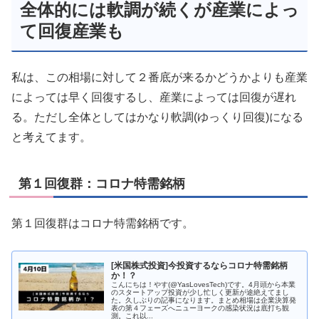
全体的には軟調が続くが産業によっ
て回復産業も
私は、この相場に対して２番底が来るかどうかよりも産業
によっては早く回復するし、産業によっては回復が遅れ
る。ただし全体としてはかなり軟調(ゆっくり回復)になる
と考えてます。
第１回復群：コロナ特需銘柄
第１回復群はコロナ特需銘柄です。
[米国株式投資]今投資するならコロナ特需銘柄
か！？
こんにちは！やす(@YasLovesTech)です。4月頭から本業
のスタートアップ投資が少し忙しく更新が途絶えてまし
た。久しぶりの記事になります。まとめ相場は企業決算発
表の第４フェーズへニューヨークの感染状況は底打ち観
測。これ以...