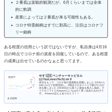
２番底は楽観的観測だが、6月くらいまでは全体
的に軟調
産業によっては２番底が来る可能性もある。
コロナ特需銘柄はすでに割高に、注目はコロナフ
リー銘柄
ある程度の信用という訳ではないですが、私自身は4月16
日の時点でコロナ前の資産を回復しているので、ある程度
の成果は出せているのかなぁと思ってます。
やす 🇺🇸 ベンチャーキャピタル
(@YasLovesTech) on X
本日をもって、コロナ前の資産額を回復しました 2/24から
3/9にかけて全部売却し、2割ほどのダメージで防げたのが
功を奏しました 3月30日から徐々に資金を投入し始め、マ
イクロソフトとAmazonにいちはやく突っ込めたおかげで
す。 Amazonほんとありがとう！！
x.com