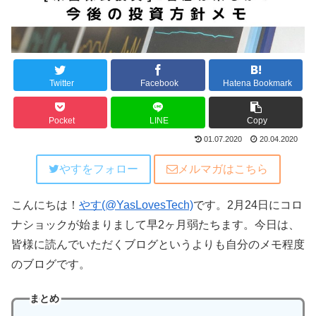
Twitter
Facebook
Hatena Bookmark
Pocket
LINE
Copy
01.07.2020
20.04.2020
やすをフォロー
メルマガはこちら
こんにちは！
やす(@YasLovesTech)
です。2月24日にコロ
ナショックが始まりまして早2ヶ月弱たちます。今日は、
皆様に読んでいただくブログというよりも自分のメモ程度
のブログです。
まとめ