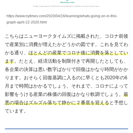
https://www.nytimes.com/2020/04/16/learning/whats-going-on-in-this-
graph-april-22-2020.html
こちらはニューヨークタイムズに掲載された、コロナ前後
で産業別に消費が増えたかどうかの図です。これを見てわ
かる通り、
ほとんどの産業でコロナ後に消費を落としてい
ます
。たとえ、経済活動を制限付きで再開したとしても、
各企業の決算は悪い数字ばかりで回復はかなり時間がかか
ります。おそらく回復基調に入るのに早くとも2020年の6
月まで時間はかかるでしょう。それまで、コロナによって
影響をうける産業の株価の回復はかなり軟調でしょう。
最
悪の場合はズルズル落ちて静かに２番底を迎える
と予想し
ています。