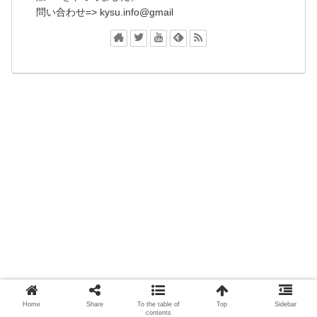
問い合わせ=> kysu.info@gmail
応援よろしくお願いします！
Home
Share
To the table of
Top
Sidebar
contents