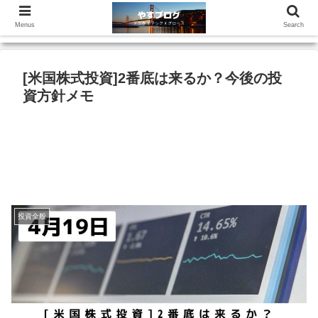
Menus
Search
[米国株式投資]2番底は来るか？今後の投
資方針メモ
投資全般