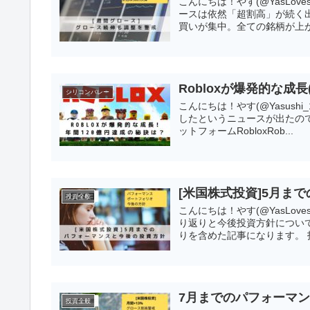
こんにちは！やす(@YasLov
ースは依然「超割高」が続く
買いが集中。全ての銘柄が上が
Robloxが爆発的な成長
シリコンバレー
こんにちは！やす(@Yasushi_
したというニュースが出たの
ットフォームRobloxRob...
[米国株式投資]5月ま
投資全般
こんにちは！やす(@YasLo
り返りと今後投資方針につい
りを含めた記事になります。 投
7月までのパフォーマン
投資全般