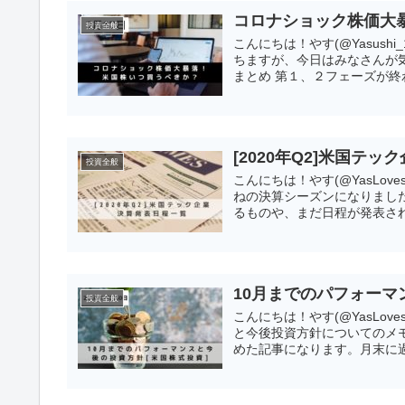
コロナショック株価大
投資全般
こんにちは！やす(@Yasush
ちますが、今日はみなさんが
まとめ 第１、２フェーズが終わ
[2020年Q2]米国テ
投資全般
こんにちは！やす(@YasLov
ねの決算シーズンになりまし
るものや、まだ日程が発表され
10月までのパフォーマ
投資全般
こんにちは！やす(@YasLo
と今後投資方針についてのメ
めた記事になります。月末に過