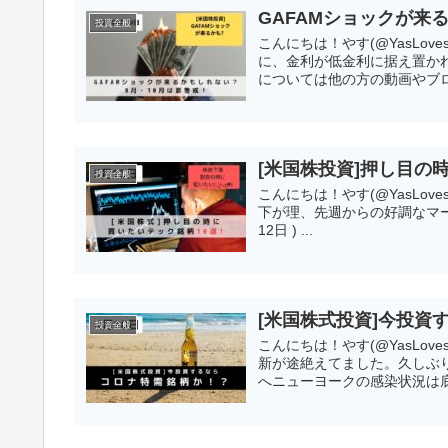
GAFAMショックが来
投資全般
こんにちは！やす(@YasLo
に、金利が低金利に据え置か
については他の方の動画やブロ
[米国株投資]押し目の
投資全般
こんにちは！やす(@YasLove
下が理、先週からの好調なマーケッ
12日 ) ...
[米国株式投資]今投資
投資全般
こんにちは！やす(@YasLo
新が途絶えてました。久しぶ
へニューヨークの感染状況は底