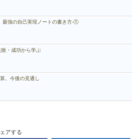
。最強の自己実現ノートの書き方-①
失敗・成功から学ぶ
好決算。今後の見通し
ェアする