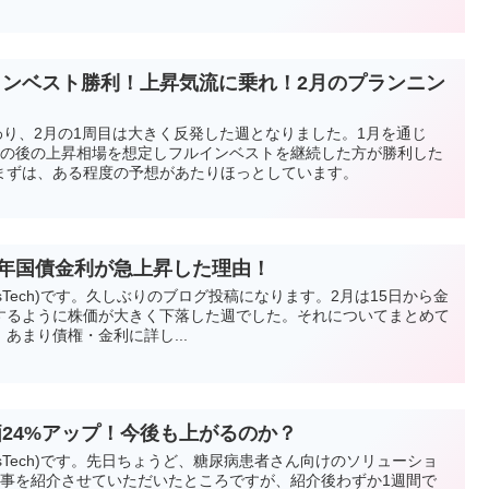
インベスト勝利！上昇気流に乗れ！2月のプランニン
わり、2月の1周目は大きく反発した週となりました。1月を通じ
その後の上昇相場を想定しフルインベストを継続した方が勝利した
まずは、ある程度の予想があたりほっとしています。
10年国債金利が急上昇した理由！
esTech)です。久しぶりのブログ投稿になります。2月は15日から金
するように株価が大きく下落した週でした。それについてまとめて
あまり債権・金利に詳し...
o株価24%アップ！今後も上がるのか？
vesTech)です。先日ちょうど、糖尿病患者さん向けのソリューショ
oの記事を紹介させていただいたところですが、紹介後わずか1週間で