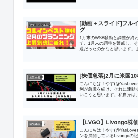
[動画＋スライド]フル
やすチャンネル
グ
1月末のWSB騒動と調整が終
て、1月末の調整を警戒し、
週だったのかなと思います。
[株価急落]2月に米国
投資全般
こんにちは！やす(@YasLov
利が急騰を続け、それに連動
いこうと思います。私自身は、
【LVGO】Livong
個別銘柄
こんにちは！やす(@YasLo
ンを展開しているLivong