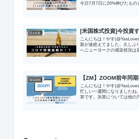
今日7月7日に20%伸びたものと
[米国株式投資]今投資
投資全般
こんにちは！やす(@YasLo
新が途絶えてました。久しぶ
へニューヨークの感染状況は底
【ZM】ZOOM前年同
個別銘柄
こんにちは！やす(@YasLo
忙しい一週間になりましたね。
算です。決算については他の方