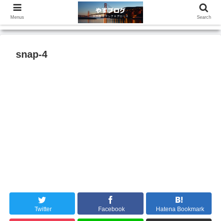
Menus
Search
snap-4
Twitter
Facebook
Hatena Bookmark