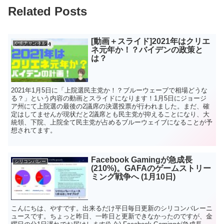
Related Posts
[動画＋スライド]2021年はクリエ
やすチャンネル
ネ元年か！？バイデンの政策と
は？
2021年1月5日に「上院選民主党か！？ブルーウェーブで相場どうな
る？」という内容の動画とスライドになります！1月5日にジョージ
ア州にて上院選の最後の2議席の決選投票が行われました。まだ、確
定はしてませんが現状だと2議席とも民主党が抑えることになり、大
統領、下院、上院全て民主党が占めるブルーウェイブになることが予
想されてます。
Facebook Gamingが急成長
シリコンバレー
(210%)。GAFAのゲームストリー
ミング戦争へ (1月10日)
こんにちは、やすです。出来るだけ平日毎日更新のシリコンバレーニ
ュースです。ちょっと昨日、一昨日と更新できなかったのですが、金