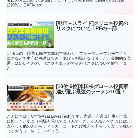
曜日の分1日遅れでお届けします(^_^;) Facebook Gamingが急成長
(210%)。GAFAのゲ...
[動画＋スライド]クリエネ投資の
やすチャンネル
リスクについて！PFの一部
1月6日の上院選も民主党勝利で終わり、ブルーウェーブ到来でクリ
エネなどを中心に先週は大きくあげる相場となりました。長期的な見
通しはいいものの、リスクもあるのでそのリスクについて解説しまし
た。
[10位-6位]米国株グロース投資家
投資全般
達が選ぶ最強のラーメン10選！
こんにちは！やす(@YasLovesTech)です。先週、今週は仕事が非常
に忙しく、あまり相場も見れてませんでした。そんなかでたまには、
楽をして他の人からティッカーコードだけ教えてもらって楽して稼い
じゃおう（ゝω・） ﾃﾍﾍﾟﾛ と...