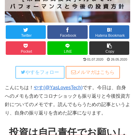
Twitter
Facebook
Hatena Bookmark
Pocket
LINE
Copy
01.07.2020
26.05.2020
やすをフォロー
メルマガはこちら
こんにちは！
やす(@YasLovesTech)
です。今日は、自身
へのメモも含めてコロナショックも振り返りと今後投資方
針についてのメモです。読んでもらうための記事というよ
り、自身の振り返りを含めた記事になります。
投資は自己責任でお願いし