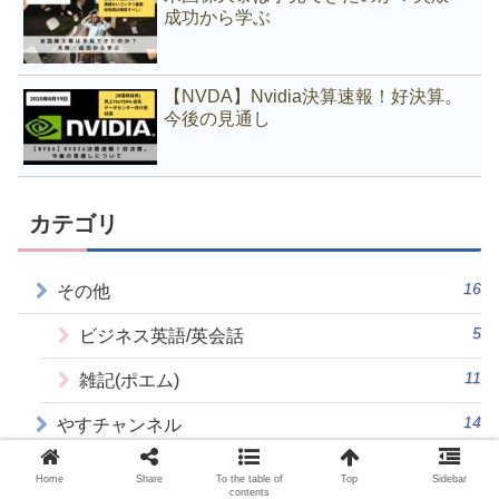
成功から学ぶ
【NVDA】Nvidia決算速報！好決算。
今後の見通し
カテゴリ
16
その他
5
ビジネス英語/英会話
11
雑記(ポエム)
14
やすチャンネル
23
シリコンバレー
Home
Share
To the table of
Top
Sidebar
contents