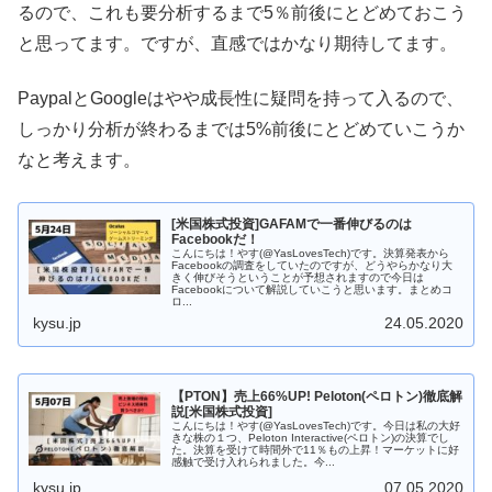
るので、これも要分析するまで5％前後にとどめておこう
と思ってます。ですが、直感ではかなり期待してます。
PaypalとGoogleはやや成長性に疑問を持って入るので、
しっかり分析が終わるまでは5%前後にとどめていこうか
なと考えます。
[米国株式投資]GAFAMで一番伸びるのは
Facebookだ！
こんにちは！やす(@YasLovesTech)です。決算発表から
Facebookの調査をしていたのですが、どうやらかなり大
きく伸びそうということが予想されますので今日は
Facebookについて解説していこうと思います。まとめコ
ロ...
kysu.jp
24.05.2020
【PTON】売上66%UP! Peloton(ペロトン)徹底解
説[米国株式投資]
こんにちは！やす(@YasLovesTech)です。今日は私の大好
きな株の１つ、Peloton Interactive(ペロトン)の決算でし
た。決算を受けて時間外で11％もの上昇！マーケットに好
感触で受け入れられました。今...
kysu.jp
07.05.2020