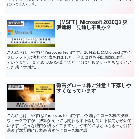
たいと思います。 L...
【MSFT】Microsoft 2020Q3 決
個別銘柄
算速報！見通し不良か？
こんにちは！やす(@YasLovesTech)です。10月27日にMicrosoft(マイ
クロソフト)の決算が発表されました。今回は速報的に簡潔に解説し
ていきます。 まとめ Q3の決算全体としては可もなく不可もなくとい
った感じ大崩れ...
割高グロース株に注意！下落しや
投資全般
すくなっています
こんにちは！やす(@YasLovesTech)です。今週はグロース株の決算
ウィークですが、決算が良いにも関わらず下落している傾向が続いて
います。色々な理由が語られてますが、やす的にはどれもきっかけに
過ぎず本質的には割高過ぎたグロース株の調...