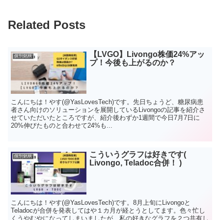
Related Posts
【LVGO】Livongo株価24%アッ
個別銘柄
プ！今後も上がるのか？
こんにちは！やす(@YasLovesTech)です。先日ちょうど、糖尿病患
者さん向けのソリューションを展開しているLivongoの記事を紹介さ
せていただいたところですが、紹介後わずか1週間で今日7月7日に
20%伸びたものと合わせて24%も...
こういうグラフは好きです(
個別銘柄
Livongo, Teladoc合併！ )
こんにちは！やす(@YasLovesTech)です。8月上旬にLivongoと
Teladocが合併を発表してはや１カ月が経とうとしてます。色々忙し
くうやむやになってしまいましたが、私の好きなグラフを２つ共有し