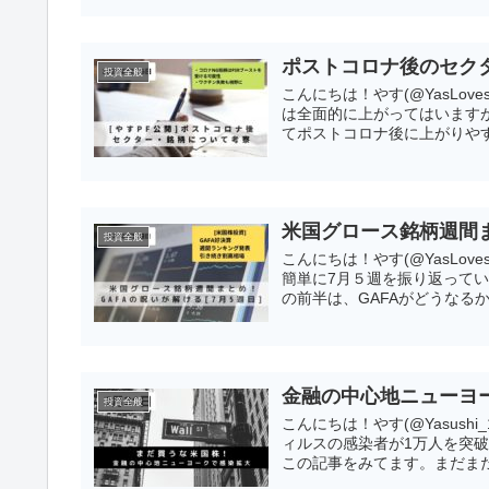
ポストコロナ後のセクタ
投資全般
こんにちは！やす(@YasLov
は全面的に上がってはいます
てポストコロナ後に上がりやす
米国グロース銘柄週間ま
投資全般
こんにちは！やす(@YasLov
簡単に7月５週を振り返ってい
の前半は、GAFAがどうなるかわ
金融の中心地ニューヨ
投資全般
こんにちは！やす(@Yasush
ィルスの感染者が1万人を突
この記事をみてます。まだまだ.