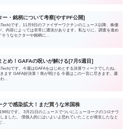
ー・銘柄について考察[やすPF公開]
esTech)です。11月9日のファイザーワクチンのニュース以降、株価
が、内容によっては非常に濃淡があります。私なりに、調査を進め
そうなセクターや銘柄に...
とめ！GAFAの呪いが解ける[7月5週目]
esTech)です。今週はGAFAをはじめとする決算ウィークでしたね。
きます GAFA好決算！喪が明ける 今週はこの一言に尽きます。週
...
ークで感染拡大！まだ買うな米国株
i_1985)です。 3月21日のニュースでついにニューヨークのコロナウ
破しました。 僕個人的にはいよいよ恐れていたことが発生したなと
..