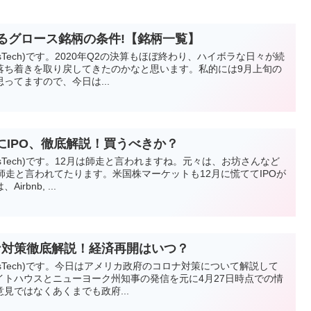
びるグロース銘柄の条件!【銘柄一覧】
esTech)です。2020年Q2の決算もほぼ終わり、ハイボラな日々が続
落ち着きを取り戻してきたのかなと思います。私的には9月上旬の
ってますので、今日は...
ついにIPO、徹底解説！買うべきか？
vesTech)です。12月は師走と言われますね。元々は、お坊さんなど
師走と言われてたります。米国株マーケットも12月に慌ててIPOが
bnb, ...
ナ対策徹底解説！経済再開はいつ？
vesTech)です。今日はアメリカ政府のコロナ対策について解説して
イトハウスとニューヨーク州知事の発信を元に4月27日時点での情
見ではなくあくまでも政府...