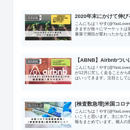
2020年末にかけて伸
投資全般
こんにちは！やす(@YasLov
きますが徐々にマーケットは
暴落で潮目が変わったかなと思
【ABNB】Airbnb
個別銘柄
こんにちは！やす(@YasLo
が12月に忙しく走ることから
はいってきます。注目としては、Air
[検査数急増]米国コロ
雑記(ポエム)
こんにちは！やす(@YasLo
いこうと思います。主にホワ
報をまとめています。個人の意