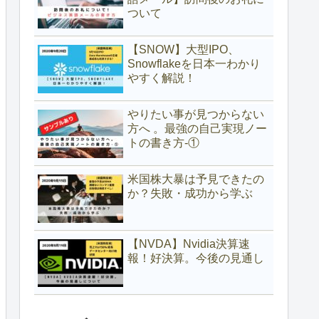
ついて
【SNOW】大型IPO、
Snowflakeを日本一わかり
やすく解説！
やりたい事が見つからない
方へ 。最強の自己実現ノー
トの書き方-①
米国株大暴は予見できたの
か？失敗・成功から学ぶ
【NVDA】Nvidia決算速
報！好決算。今後の見通し