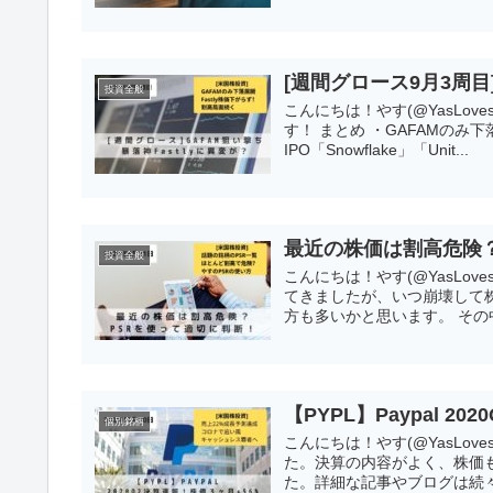
[週間グロース9月3周
投資全般
こんにちは！やす(@YasLov
す！ まとめ ・GAFAMのみ下
IPO「Snowflake」「Unit...
最近の株価は割高危険？
投資全般
こんにちは！やす(@YasLo
てきましたが、いつ崩壊して
方も多いかと思います。 その中で
【PYPL】Paypal 2
個別銘柄
こんにちは！やす(@YasLove
た。決算の内容がよく、株価も時
た。詳細な記事やブログは続々出