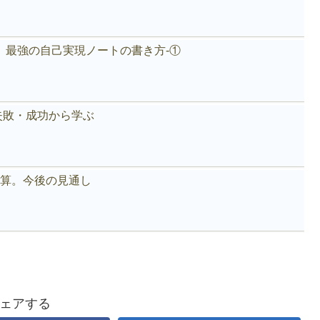
。最強の自己実現ノートの書き方-①
失敗・成功から学ぶ
好決算。今後の見通し
ェアする