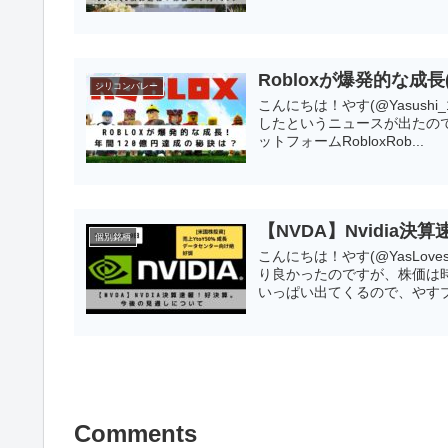
Robloxが爆発的な成長
シリコンバレー
こんにちは！やす(@Yasushi_
したというニュースが出たの
ットフォームRobloxRob...
【NVDA】Nvidia
個別銘柄
こんにちは！やす(@YasLove
り良かったのですが、株価は
いっぱい出てくるので、やすブ
Comments