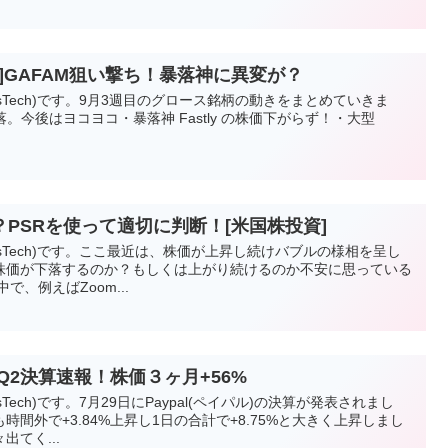
目]GAFAM狙い撃ち！暴落神に異変が？
esTech)です。9月3週目のグロース銘柄の動きをまとめていきま
落。今後はヨコヨコ・暴落神 Fastly の株価下がらず！・大型
PSRを使って適切に判断！[米国株投資]
vesTech)です。ここ最近は、株価が上昇し続けバブルの様相を呈し
株価が下落するのか？もしくは上がり続けるのか不安に思っている
、例えばZoom...
020Q2決算速報！株価３ヶ月+56%
sTech)です。7月29日にPaypal(ペイパル)の決算が発表されまし
間外で+3.84%上昇し1日の合計で+8.75%と大きく上昇しまし
てく...