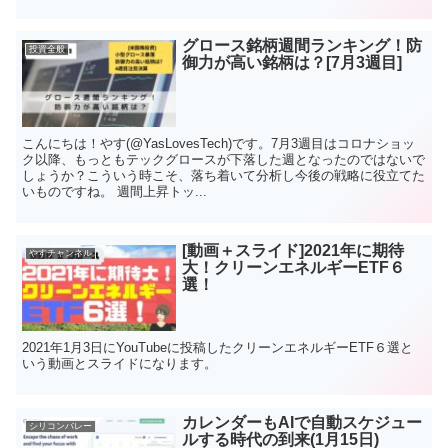
グロース銘柄週間ランキング！防
投資全般
御力が高い銘柄は？[7月3週目]
こんにちは！やす(@YasLovesTech)です。7月3週目はコロナショッ
ク以降、もっともテックグロースが下落した週となったのではないで
しょうか？こういう時こそ、落ち着いて分析し今後の戦略に役立てた
いものですね。 週間上昇トッ...
[動画＋スライド]2021年に期待
やすチャンネル
大！クリーンエネルギーETF６
選！
2021年1月3日にYouTubeに投稿したクリーンエネルギーETF６選と
いう動画とスライドになります。
カレンダーもAIで自動スケジュー
シリコンバレー
ルする時代の到来(1月15日)