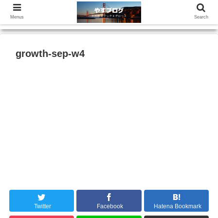
Menus
Search
growth-sep-w4
Twitter
Facebook
Hatena Bookmark