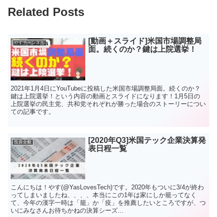
Related Posts
[動画＋スライド]米国市場調整局
やすチャンネル
面。続くのか？鍵は上院選挙！
2021年1月4日にYouTubeに投稿した米国市場調整局面。続くのか？
鍵は上院選挙！という内容の動画とスライドになります！1月5日の
上院選挙の民主党、共和党それぞれが勝った場合のストーリーについ
ての記事です。
[2020年Q3]米国テック企業決算発
投資全般
表日程一覧
こんにちは！やす(@YasLovesTech)です。2020年もついに3/4が終わ
ってしまいましたね、、、、本当にこの1年は家にしか籠ってなく
て、今年の漢字一時は「籠」か「疫」を推薦したいところですが、つ
いにみなさんお待ちかねの決算シーズ...