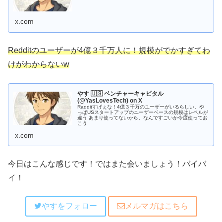
x.com
Redditのユーザーが4億３千万人に！規模がでかすぎてわ
けがわからないw
やす 🇺🇸 ベンチャーキャピタル
(@YasLovesTech) on X
Radditすげぇな！4億３千万のユーザーがいるらしい。や
っぱUSスタートアップのユーザーベースの規模はレベルが
違う あまり使ってないから、なんですごいか今度使ってお
こう
x.com
今日はこんな感じです！ではまた会いましょう！バイバ
イ！
やすをフォロー
メルマガはこちら