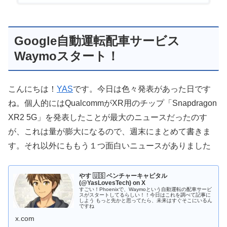
Google自動運転配車サービス
Waymoスタート！
こんにちは！
YAS
です。今日は色々発表があった日です
ね。個人的にはQualcommがXR用のチップ「Snapdragon
XR2 5G」を発表したことが最大のニュースだったのす
が、これは量が膨大になるので、週末にまとめて書きま
す。それ以外にももう１つ面白いニュースがありました
やす 🇺🇸 ベンチャーキャピタル
(@YasLovesTech) on X
すごい！Phoenixで、Waymoという自動運転の配車サービ
スがスタートしてるらしい！！今日はこれを調べて記事に
しよう もっと先かと思ってたら、未来はすぐそこにいるん
ですね
x.com