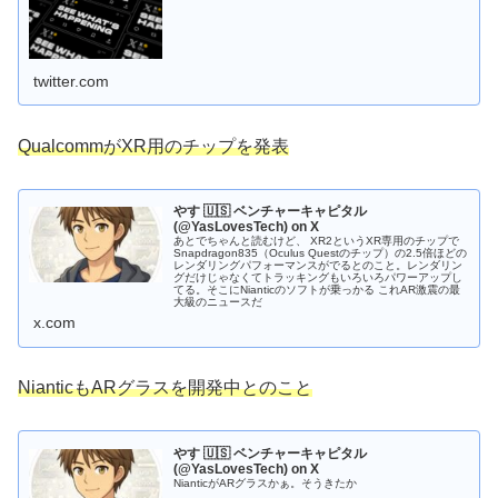
twitter.com
QualcommがXR用のチップを発表
やす 🇺🇸 ベンチャーキャピタル
(@YasLovesTech) on X
あとでちゃんと読むけど、 XR2というXR専用のチップで
Snapdragon835（Oculus Questのチップ）の2.5倍ほどの
レンダリングパフォーマンスがでるとのこと。レンダリン
グだけじゃなくてトラッキングもいろいろパワーアップし
てる。そこにNianticのソフトが乗っかる これAR激震の最
大級のニュースだ
x.com
NianticもARグラスを開発中とのこと
やす 🇺🇸 ベンチャーキャピタル
(@YasLovesTech) on X
NianticがARグラスかぁ。そうきたか