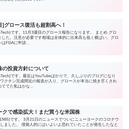
周目]グロース復活も超割高へ！
esTech)です。11月3週目のグロース報告になります。 まとめ グロ
ました。注意が必要です相場は全体的に出来高も低く横ばい。グロ
FDAに申請...
株の投資方針について
esTech)です。最近はYouTubeばかりで、久しぶりのブログになり
erのワクチン完成間近の報道が入り、グロースが本当に焼き尽くされ
ててた私はかな...
ークで感染拡大！まだ買うな米国株
i_1985)です。 3月21日のニュースでついにニューヨークのコロナウ
破しました。 僕個人的にはいよいよ恐れていたことが発生したなと