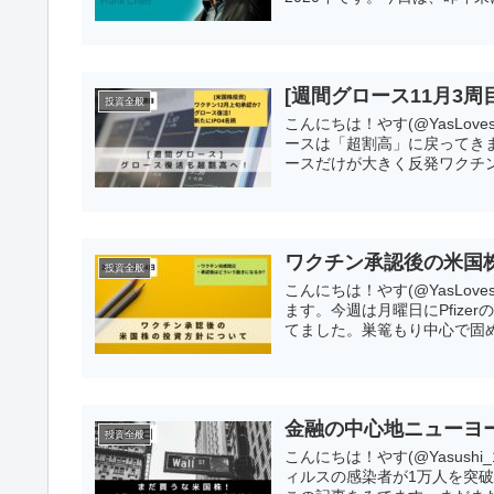
[週間グロース11月3
投資全般
こんにちは！やす(@YasLov
ースは「超割高」に戻ってき
ースだけが大きく反発ワクチンは
ワクチン承認後の米国
投資全般
こんにちは！やす(@YasLov
ます。今週は月曜日にPfiz
てました。巣篭もり中心で固め
金融の中心地ニューヨ
投資全般
こんにちは！やす(@Yasush
ィルスの感染者が1万人を突