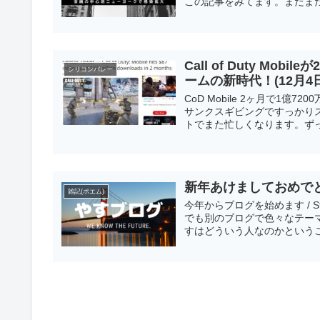
この記事をみてます。まだまだ.
Call of Duty Mo
シリコンバレー
ームの新時代！(12月4日
CoD Mobile 2ヶ月で1億
サンクスギビングですっかり
トでまた忙しくなります。ずっと
新年あけましておめでとうご
雑記(ポエム)
今年からブログを始めます / Sta
でも別のブログで色々なテー
すはどういう人なのかということ