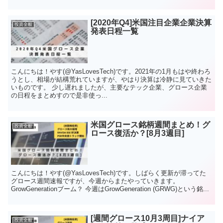
[2020年Q4]米国注目企業企業決算
投資全般
発表日程一覧
こんにちは！やす(@YasLovesTech)です。2021年の1月もはや終わろ
うとし、相場が結構荒れていますが、やはり決算は冷静に見ていきた
いものです。 少し遅れましたが、主要なテック企業、グロース企業
の日程をまとめすので是非使っ...
米国グロース銘柄週間まとめ！グ
投資全般
ロース復活か？[8月3週目]
こんにちは！やす(@YasLovesTech)です。しばらく更新が滞ってた
グロース週間速報ですが、今週からまたやっていきます。
GrowGenerationブーム？ 今週はGrowGeneration (GRWG)という銘...
[週間グロース10月3周目]ナイア
投資全般