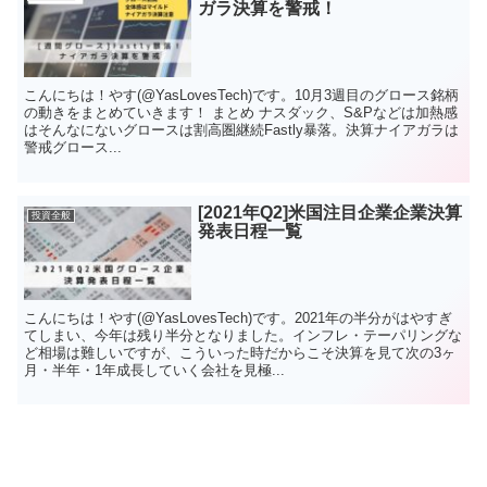
ガラ決算を警戒！
こんにちは！やす(@YasLovesTech)です。10月3週目のグロース銘柄
の動きをまとめていきます！ まとめ ナスダック、S&Pなどは加熱感
はそんなにないグロースは割高圏継続Fastly暴落。決算ナイアガラは
警戒グロース...
[2021年Q2]米国注目企業企業決算
投資全般
発表日程一覧
こんにちは！やす(@YasLovesTech)です。2021年の半分がはやすぎ
てしまい、今年は残り半分となりました。インフレ・テーパリングな
ど相場は難しいですが、こういった時だからこそ決算を見て次の3ヶ
月・半年・1年成長していく会社を見極...