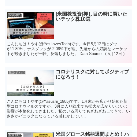
[米国株投資]押し目の時に買いた
投資全般
いテック株10選
こんにちは！やす(@YasLovesTech)です。今日5月12日はダウ
が-1.89%、ナスダックが-2.06%下が理、先週からの好調なマーケッ
トが続きましたが一転、反落しました。 Data Source : ( 5月12日 ) ...
コロナリスクに対してポジティブ
雑記(ポエム)
になろう！
こんにちは！やす(@Yasushi_1985)です。1月末から広がり始めた新
型コロナウィルスですが、3月に入り欧米でも拡大が広がりいよいよ
影響が本格化してきました。私のいる周りでもざわざわしてきて、い
ささかパニックになっている感じがしてい...
米国グロース銘柄週間まとめ！ハ
投資全般