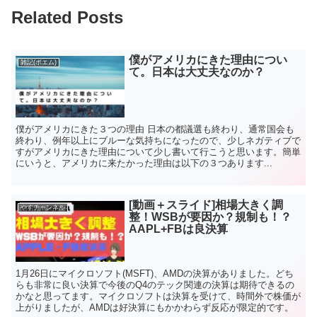
Related Posts
僕がアメリカにきた理由につい
雑記(ポエム)
て。日本は大丈夫なのか？
僕がアメリカにきた３つの理由 日本の都議選も終わり、通常国会も
終わり、例年以上にブルーな気持ちになったので、少しネガティブで
すがアメリカにきた理由について少し書いて行こうと思います。簡単
にいうと、アメリカに来たかった理由は以下の３つあります...
[動画＋スライド]相場大きく調
やすチャンネル
整！WSBが要因か？規制も！？
AAPL+FBは良決算
1月26日にマイクロソフト(MSFT)、AMDの決算がありました。どち
らも非常に良い決算で今後のQ4のテック関連の決算は期待できるの
かなと思ってます。マイクロソフトは決算を受けて、時間外で株価が
上がりましたが、AMDは好決算にもかかわらず反応が限定的です。