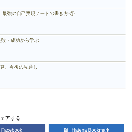
。最強の自己実現ノートの書き方-①
失敗・成功から学ぶ
好決算。今後の見通し
ェアする
Facebook
Hatena Bookmark