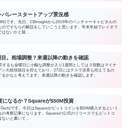
リコンバレースタートアップ景況感
1985)です。先日、CBInsightから2019年のベンチャーキャピタルの
たのでそちらの解説をしていこうと思います。年末年始でレイオフ
はないかと疑...
3周目。相場調整？来週以降の動きを確認
上昇するも金曜日に小幅な調整が入り1週間としては３指数はマイナ
デン大統領就任を控えており、27日にはテスラ決算も控えてるの
するかなと考えてます。来週以降の動きを確認します。
なるか？Squareが$50M投資
esTech)です。今日はSquareがビットコインを$50M購入するという
の考察記事になります。Squareの公式のリリースでもビットコ
ないと書いて...