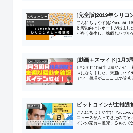
[完全版]2019年シ
シリコンバレー
こんにちはやす(@Yasushi_
投資動向のレポートが出まし
が多く発生し、株価もバブルで
[動画＋スライド]1月
やすチャンネル
1月3周目は前半は緩やかに
スになりました。来週はバイ
で少し相場がヨコヨコか微減
ビットコインが主軸通貨に
投資全般
こんにちは！やす(@YasLov
ニュースが入ってきたのでそれ
インの売買を推奨するものでは