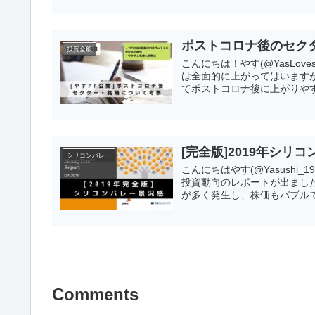
ポストコロナ後のセクタ
投資全般
こんにちは！やす(@YasLov
は全面的に上がってはいます
てポストコロナ後に上がりやす
[完全版]2019年シ
シリコンバレー
こんにちはやす(@Yasushi_
投資動向のレポートが出まし
が多く発生し、株価もバブルで
Comments