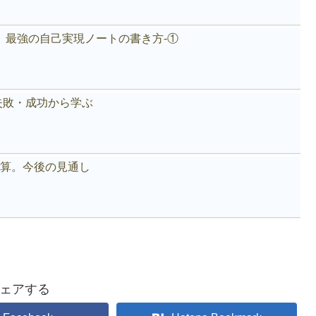
。最強の自己実現ノートの書き方-①
失敗・成功から学ぶ
好決算。今後の見通し
ェアする