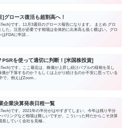
周目]グロース復活も超割高へ！
esTech)です。11月3週目のグロース報告になります。 まとめ グロ
ました。注意が必要です相場は全体的に出来高も低く横ばい。グロ
FDAに申請...
PSRを使って適切に判断！[米国株投資]
vesTech)です。ここ最近は、株価が上昇し続けバブルの様相を呈し
株価が下落するのか？もしくは上がり続けるのか不安に思っている
、例えばZoom...
目企業企業決算発表日程一覧
esTech)です。2021年の半分がはやすぎてしまい、今年は残り半分
ーパリングなど相場は難しいですが、こういった時だからこそ決算
長していく会社を見極...