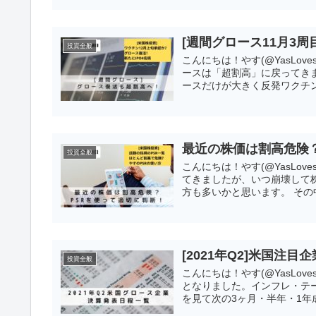
[週間グロース11月3
投資全般
こんにちは！やす(@YasLov
ースは「超割高」に戻ってき
ースだけが大きく反発ワクチンは
最近の株価は割高危険？
投資全般
こんにちは！やす(@YasLo
てきましたが、いつ崩壊して
方も多いかと思います。 その中で
[2021年Q2]米国注
投資全般
こんにちは！やす(@YasLov
となりました。インフレ・テ
を見て次の3ヶ月・半年・1年成