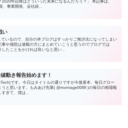
2020年以降はどういった未来になるんだろう？」 本記事は、
資、事業開発、会社経...
戦い
連載しているので、自分の本ブログはすっかりご無沙汰になってしまい
る記事や感想は連載の方にまとめていこうと思うのでブログでは
りしたことをかければ良いなと思い...
株値動き報告始めます！
vesTech)です。今日はタイトルの通りですが今後基本、毎日グロー
と思います。もみあげ先輩( @momiage0088 )の毎日の相場報
すぎて、僕は...