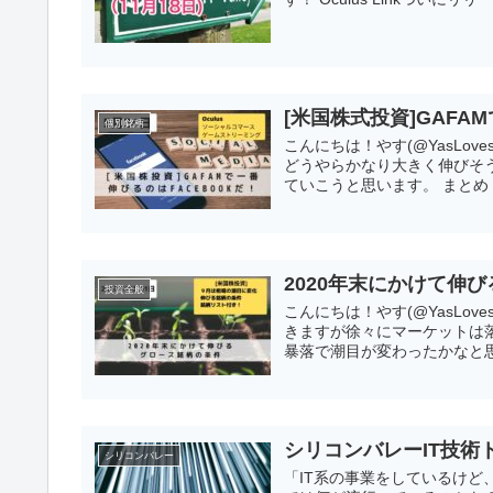
[米国株式投資]GAFAM
個別銘柄
こんにちは！やす(@YasLov
どうやらかなり大きく伸びそう
ていこうと思います。 まとめ コ
2020年末にかけて伸
投資全般
こんにちは！やす(@YasLov
きますが徐々にマーケットは
暴落で潮目が変わったかなと思
シリコンバレーIT技術トレ
シリコンバレー
「IT系の事業をしているけど