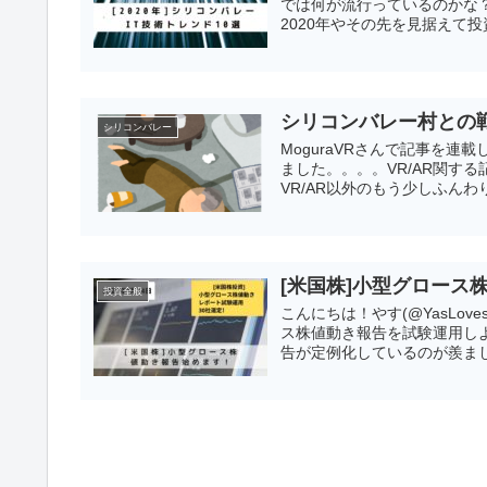
では何が流行っているのかな？
2020年やその先を見据えて投
シリコンバレー村との
シリコンバレー
MoguraVRさんで記事を
ました。。。。VR/AR関す
VR/AR以外のもう少しふんわ
[米国株]小型グロース
投資全般
こんにちは！やす(@YasLo
ス株値動き報告を試験運用しよう
告が定例化しているのが羨まし