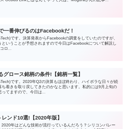
で一番伸びるのはFacebookだ！
esTech)です。決算発表からFacebookの調査をしていたのですが、
ということが予想されますので今日はFacebookについて解説し
ロ...
びるグロース銘柄の条件!【銘柄一覧】
esTech)です。2020年Q2の決算もほぼ終わり、ハイボラな日々が続
落ち着きを取り戻してきたのかなと思います。私的には9月上旬の
ってますので、今日は...
ンド10選!【2020年版】
、2020年はどんな技術が流行っているんだろう？シリコンバレー