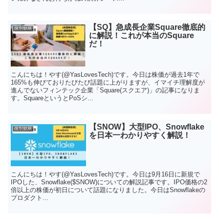
【SQ】急成長企業Square徹底的
個別銘柄
に解説！これが本当のSquare
だ！
こんにちは！やす(@YasLovesTech)です。今日は株価が過去1年で
165%も伸びておりたびたび話題に上がりますが、イマイチ理解度が
進んでないフィンテック企業「Square(スクエア)」の記事になりま
す。SquareというとPoSシ...
【SNOW】大型IPO、Snowflake
個別銘柄
を日本一わかりやすく解説！
こんにちは！やす(@YasLovesTech)です。今日は9月16日に新規で
IPOした、Snowflake($SNOW)についての解説記事です。IPO価格の2
倍以上の株価が初日について話題になりました。今日はSnowflakeの
プロダクト...