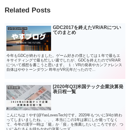
Related Posts
GDC2017を終えたVR/ARについ
シリコンバレー
てのまとめ
今年もGDCが終わりました。ゲーム好きの僕としては１年で最もエ
キサイティングで最も忙しい週でしたが、GDCを終えたのでVR/AR
について感想を書こうと思います。 １：VRの発表やカンファレンス
自体はややトーンダウン 昨年がVR元年だったので...
[2020年Q3]米国テック企業決算発
投資全般
表日程一覧
こんにちは！やす(@YasLovesTech)です。2020年もついに3/4が終わ
ってしまいましたね、、、、本当にこの1年は家にしか籠ってなく
て、今年の漢字一時は「籠」か「疫」を推薦したいところですが、つ
いにみなさんお待ちかねの決算シーズ...