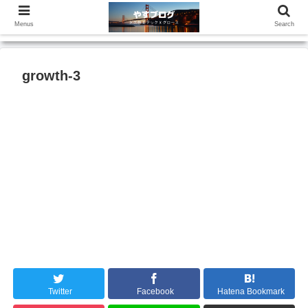
Menus
Search
growth-3
Twitter
Facebook
Hatena Bookmark