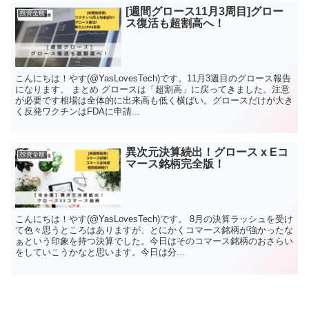
[週間グロース11月3周目]グロー
投資全般
ス復活も超割高へ！
こんにちは！やす(@YasLovesTech)です。11月3週目のグロース報告
になります。 まとめ グロースは「超割高」に戻ってきました。注意
が必要です相場は全体的に出来高も低く横ばい。グロースだけが大き
く反発ワクチンはFDAに申請...
異次元決算続出！グロース x Eコ
投資全般
マース銘柄完全版！
こんにちは！やす(@YasLovesTech)です。 8月の決算ラッシュを受け
て色々思うところはありますが、とにかくコマース銘柄が強かったな
ぁという印象を持つ決算でした。今日はそのコマース銘柄のおさらい
をしていこうかなと思います。今日は分...