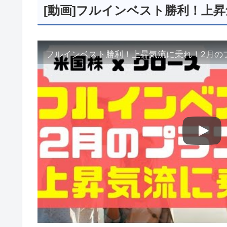
[動画]フルインベスト勝利！上
フルインベスト勝利！上昇気流に乗れ！2月の