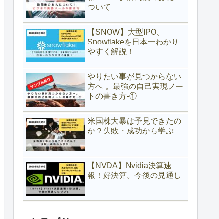
ついて
【SNOW】大型IPO、
Snowflakeを日本一わかり
やすく解説！
やりたい事が見つからない
方へ 。最強の自己実現ノー
トの書き方-①
米国株大暴は予見できたの
か？失敗・成功から学ぶ
【NVDA】Nvidia決算速
報！好決算。今後の見通し