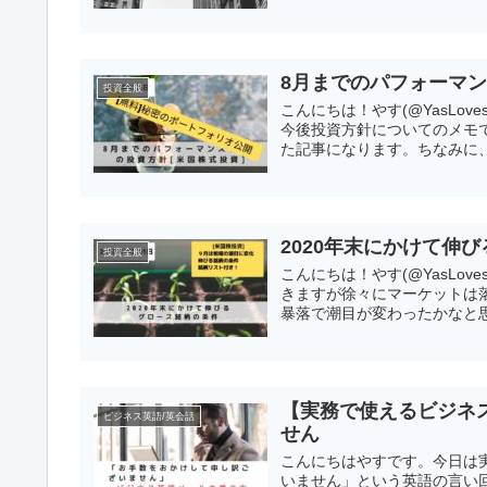
8月までのパフォーマン
投資全般
こんにちは！やす(@YasLo
今後投資方針についてのメモ
た記事になります。ちなみに、
2020年末にかけて伸
投資全般
こんにちは！やす(@YasLov
きますが徐々にマーケットは
暴落で潮目が変わったかなと思
【実務で使えるビジネ
ビジネス英語/英会話
せん
こんにちはやすです。今日は
いません」という英語の言い回