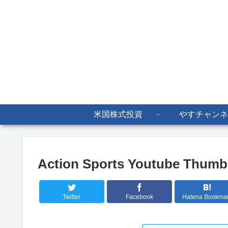
米国株式投資
やすチャンネ
Action Sports Youtube Thumbn
Twitter
Facebook
Hatena Bookma