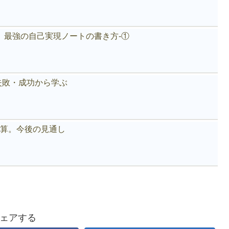
。最強の自己実現ノートの書き方-①
失敗・成功から学ぶ
好決算。今後の見通し
ェアする