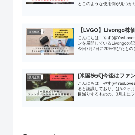
とこのような使用例が見つかり
【LVGO】Livong
個別銘柄
こんにちは！やす(@YasLo
ンを展開しているLivong
今日7月7日に20%伸びたものと
[米国株式]今後はファ
投資全般
こんにちは！やす(@YasLov
ると認識しており、はや2ヶ
目減りするものの、3月末にフ