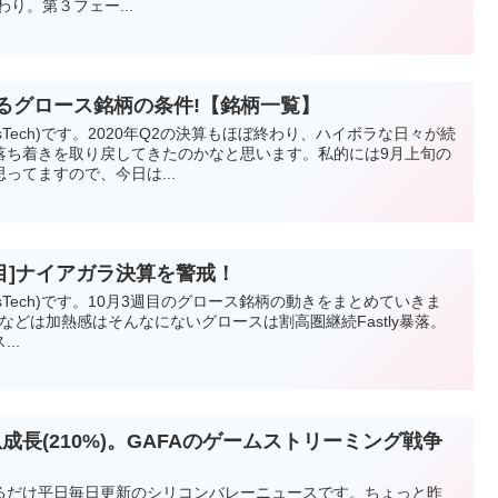
り。第３フェー...
びるグロース銘柄の条件!【銘柄一覧】
esTech)です。2020年Q2の決算もほぼ終わり、ハイボラな日々が続
落ち着きを取り戻してきたのかなと思います。私的には9月上旬の
ってますので、今日は...
周目]ナイアガラ決算を警戒！
esTech)です。10月3週目のグロース銘柄の動きをまとめていきま
Pなどは加熱感はそんなにないグロースは割高圏継続Fastly暴落。
..
ngが急成長(210%)。GAFAのゲームストリーミング戦争
るだけ平日毎日更新のシリコンバレーニュースです。ちょっと昨