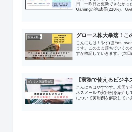
日、一昨日と更新できなかったので
Gamingが急成長(210%)。GAF
グロース株大暴落！この
投資全般
こんにちは！やす(@YasLo
ます。このまま落ちていくの
すが検証していきます。(本日
【実務で使えるビジネ
ビジネス英語/英会話
こんにちはやすです。米国で今
ネスメールの実用例を紹介し
について実用例を解説していき