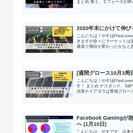
まとめ 第１、２フェーズが終わ
2020年末にかけて伸
投資全般
こんにちは！やす(@YasLov
きますが徐々にマーケットは
暴落で潮目が変わったかなと思
[週間グロース10月3
投資全般
こんにちは！やす(@YasLov
す！ まとめ ナスダック、S&
決算ナイアガラは警戒グロース.
Facebook Gami
シリコンバレー
へ (1月10日)
こんにちは、やすです。出来