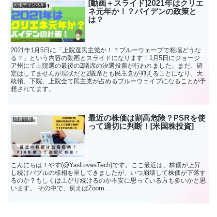
[動画＋スライド]2021年はクリエ
やすチャンネル
ネ元年か！？バイデンの政策と
は？
2021年1月5日に「上院選民主党か！？ブルーウェーブで相場どうな
る？」という内容の動画とスライドになります！1月5日にジョージ
ア州にて上院選の最後の2議席の決選投票が行われました。まだ、確
定はしてませんが現状だと2議席とも民主党が抑えることになり、大
統領、下院、上院全て民主党が占めるブルーウェイブになることが予
想されてます。
最近の株価は割高危険？PSRを使
投資全般
って適切に判断！[米国株投資]
こんにちは！やす(@YasLovesTech)です。ここ最近は、株価が上昇
し続けバブルの様相を呈してきましたが、いつ崩壊して株価が下落す
るのか？もしくは上がり続けるのか不安に思っている方も多いかと思
います。 その中で、例えばZoom...