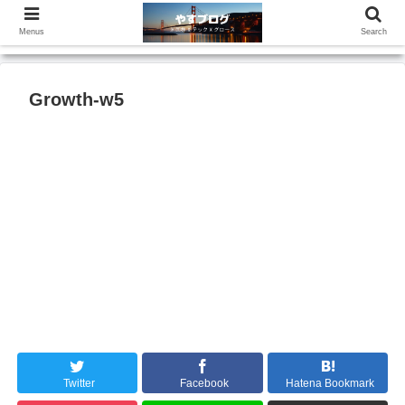
Menus
Search
Growth-w5
Twitter
Facebook
Hatena Bookmark