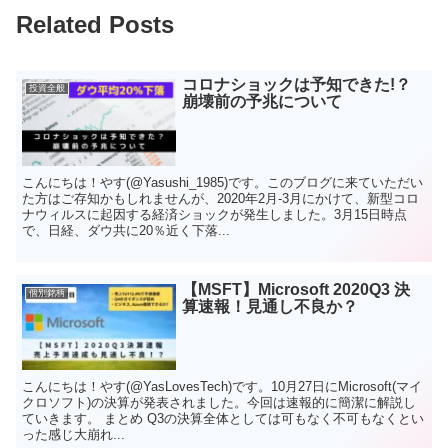
Related Posts
コロナショックは予知できた!？
投資全般
崩壊前の予兆について
こんにちは！やす(@Yasushi_1985)です。このブログに来ていただい
た方はご存知かもしれませんが、2020年2月-3月にかけて、新型コロ
ナウィルスに起因する経済ショックが発生しました。3月15日時点
で、日経、ダウ共に20％近く下落...
【MSFT】Microsoft 2020Q3 決
個別銘柄
算速報！見通し不良か？
こんにちは！やす(@YasLovesTech)です。10月27日にMicrosoft(マイ
クロソフト)の決算が発表されました。今回は速報的に簡潔に解説し
ていきます。 まとめ Q3の決算全体としては可もなく不可もなくとい
った感じ大崩れ...