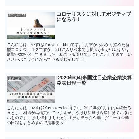
コロナリスクに対してポジティブ
雑記(ポエム)
になろう！
こんにちは！やす(@Yasushi_1985)です。1月末から広がり始めた新
型コロナウィルスですが、3月に入り欧米でも拡大が広がりいよいよ
影響が本格化してきました。私のいる周りでもざわざわしてきて、い
ささかパニックになっている感じがしてい...
[2020年Q4]米国注目企業企業決算
投資全般
発表日程一覧
こんにちは！やす(@YasLovesTech)です。2021年の1月もはや終わろ
うとし、相場が結構荒れていますが、やはり決算は冷静に見ていきた
いものです。 少し遅れましたが、主要なテック企業、グロース企業
の日程をまとめすので是非使っ...