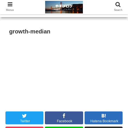
Menus
Search
growth-median
Twitter
Facebook
Hatena Bookmark