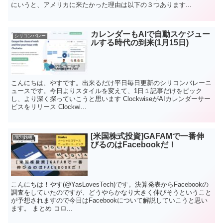
にいうと、アメリカに来たかった理由は以下の３つあります...
カレンダーもAIで自動スケジュー
シリコンバレー
ルする時代の到来(1月15日)
こんにちは、やすです。出来るだけ平日毎日更新のシリコンバレーニ
ュースです。今日よりスタイルを変えて、1日１記事だけをピック
し、より深く探っていこうと思います ClockwiseがAIカレンダーサー
ビスをリリース Clockwi...
[米国株式投資]GAFAMで一番伸
個別銘柄
びるのはFacebookだ！
こんにちは！やす(@YasLovesTech)です。決算発表からFacebookの
調査をしていたのですが、どうやらかなり大きく伸びそうということ
が予想されますので今日はFacebookについて解説していこうと思い
ます。 まとめ コロ...