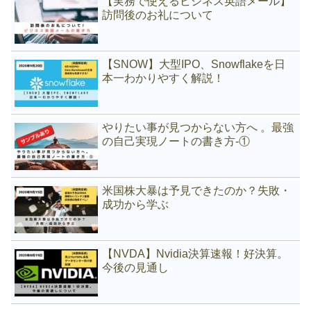
【実務で使えるビジネス英語メール】
訪問後のお礼について
【SNOW】大型IPO、Snowflakeを日
本一わかりやすく解説！
やりたい事が見つからない方へ 。最強
の自己実現ノートの書き方-①
米国株大暴は予見できたのか？失敗・
成功から学ぶ
【NVDA】Nvidia決算速報！好決算。
今後の見通し