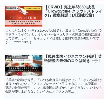
【CRWD】売上年間85%成長
個別銘柄
「CrowdStrike(クラウドストライ
ク)」徹底解説！[米国株投資]
こんにちは！やす(@YasLovesTech)です。最近は「CrowdStrike(クラ
ウドストライク)」というサイバーセキュリティの関連の銘柄に注目
してます。サイバーセキュリティは難しく複雑で理解が難しいです
が、CrowdStrikeは...
【現役米国ビジネスマン解説】英
ビジネス英語/英会話
語雑談の最強のコツは聞き上手！
「英語の雑談が苦手」「いつも出身国の話ばかり」「いまいち会話が
盛り上がらない」「アイスブレークが上手くできない」 本記事は、
英語の雑談が苦手、いつも出身国の話ばかりしかできない、いまいち
会話が盛り上がらないという方にオススメの英...