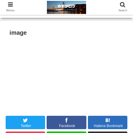
Menus
Search
image
Twitter
Facebook
Hatena Bookmark