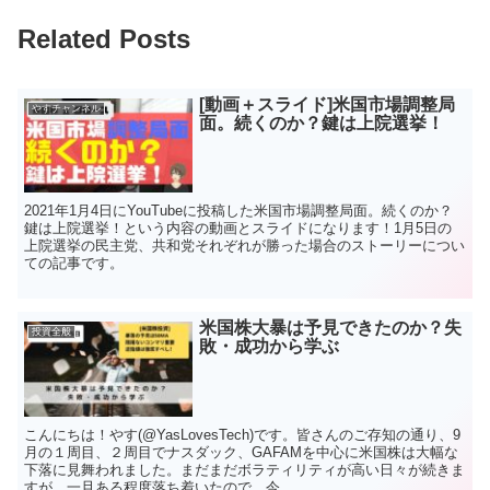
Related Posts
[動画＋スライド]米国市場調整局
やすチャンネル
面。続くのか？鍵は上院選挙！
2021年1月4日にYouTubeに投稿した米国市場調整局面。続くのか？
鍵は上院選挙！という内容の動画とスライドになります！1月5日の
上院選挙の民主党、共和党それぞれが勝った場合のストーリーについ
ての記事です。
米国株大暴は予見できたのか？失
投資全般
敗・成功から学ぶ
こんにちは！やす(@YasLovesTech)です。皆さんのご存知の通り、9
月の１周目、２周目でナスダック、GAFAMを中心に米国株は大幅な
下落に見舞われました。まだまだボラティリティが高い日々が続きま
すが、一旦ある程度落ち着いたので、今...