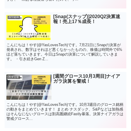
[Snap(スナップ)]2020Q2決算速
個別銘柄
報！売上17％成長！
こんにちは！やす(@YasLovesTech)です。7月21日にSnapの決算が
発表され、数字はそれほど悪くなかったものの、株価は時間外で6%
ほど落ちていきます。今日はSnapの決算について解説していきま
す。 ・引き続きGen Z...
[週間グロース10月3周目]ナイア
投資全般
ガラ決算を警戒！
こんにちは！やす(@YasLovesTech)です。10月3週目のグロース銘柄
の動きをまとめていきます！ まとめ ナスダック、S&Pなどは加熱感
はそんなにないグロースは割高圏継続Fastly暴落。決算ナイアガラは
警戒グロース...