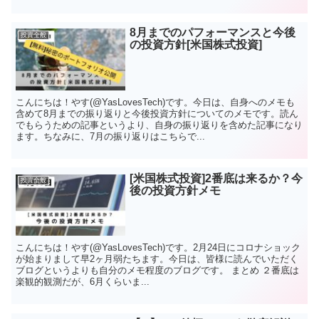
8月までのパフォーマンスと今後
投資全般
の投資方針[米国株式投資]
こんにちは！やす(@YasLovesTech)です。今日は、自身へのメモも
含めて8月までの振り返りと今後投資方針についてのメモです。読ん
でもらうための記事というより、自身の振り返りを含めた記事になり
ます。ちなみに、7月の振り返りはこちらで...
[米国株式投資]2番底は来るか？今
投資全般
後の投資方針メモ
こんにちは！やす(@YasLovesTech)です。2月24日にコロナショック
が始まりまして早2ヶ月弱たちます。今日は、皆様に読んでいただく
ブログというよりも自分のメモ程度のブログです。 まとめ ２番底は
楽観的観測だが、6月くらいま...