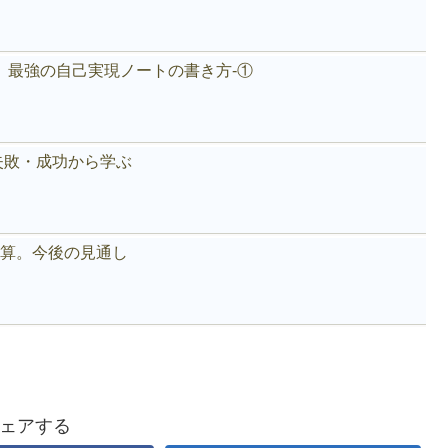
。最強の自己実現ノートの書き方-①
失敗・成功から学ぶ
好決算。今後の見通し
ェアする