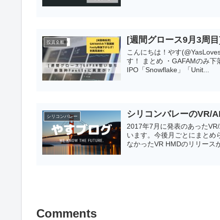
[週間グロース9月3周
投資全般
こんにちは！やす(@YasLov
す！ まとめ ・GAFAMのみ下
IPO「Snowflake」「Unit...
シリコンバレーのVR/AR
シリコンバレー
2017年7月に発表のあった
います。今後月ごとにまとめらる
なかったVR HMDのリリースが
Comments