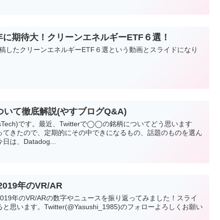
1年に期待大！クリーンエネルギーETF６選！
beに投稿したクリーンエネルギーETF６選という動画とスライドになり
について徹底解説(やすブログQ&A)
esTech)です。最近、Twitterで◯◯の銘柄についてどう思います
ってきたので、定期的にその中できになるもの、話題のものを選ん
、Datadog...
19年のVR/AR
019年のVR/ARの数字やニュースを振り返ってみました！スライ
います。Twitter(@Yasushi_1985)のフォローよろしくお願い