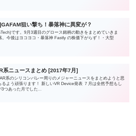
目]GAFAM狙い撃ち！暴落神に異変が？
esTech)です。9月3週目のグロース銘柄の動きをまとめていきま
落。今後はヨコヨコ・暴落神 Fastly の株価下がらず！・大型
系ニュースまとめ [2017年7月]
VR/AR系のシリコンバレー周りのメジャーニュースをまとめようと思
よう頑張ります！ 新しいVR Device発表 ７月は全然予想もし
3つあった月でした...