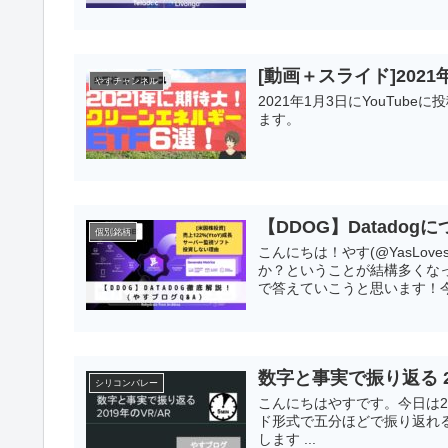
[動画＋スライド]202
やすチャンネル
2021年1月3日にYouTu
ます。
【DDOG】Datadog
個別銘柄
こんにちは！やす(@YasLov
か？ということが結構多くな
で答えていこうと思います！今日は
数字と事実で振り返る 20
シリコンバレー
こんにちはやすです。今日は2
ド形式で五分ほどで振り返れると思
します ...