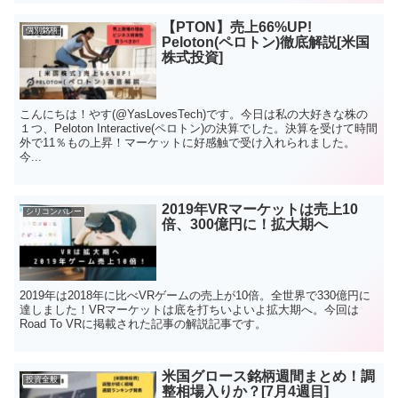
【PTON】売上66%UP!
個別銘柄
Peloton(ペロトン)徹底解説[米国
株式投資]
こんにちは！やす(@YasLovesTech)です。今日は私の大好きな株の
１つ、Peloton Interactive(ペロトン)の決算でした。決算を受けて時間
外で11％もの上昇！マーケットに好感触で受け入れられました。
今...
2019年VRマーケットは売上10
シリコンバレー
倍、300億円に！拡大期へ
2019年は2018年に比べVRゲームの売上が10倍。全世界で330億円に
達しました！VRマーケットは底を打ちいよいよ拡大期へ。今回は
Road To VRに掲載された記事の解説記事です。
米国グロース銘柄週間まとめ！調
投資全般
整相場入りか？[7月4週目]