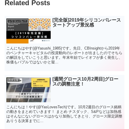
Related Posts
[完全版]2019年シリコンバレース
シリコンバレー
タートアップ景況感
こんにちはやす(@Yasushi_1985)です。先日、CBInsightから2019年
のベンチャーキャピタルの投資動向のレポートが出ましたのでそちら
の解説をしていこうと思います。年末年始でレイオフが多く発生し、
株価もバブルではないかと疑...
[週間グロース10月2周目]グロー
投資全般
スの調整注意！
こんにちは！やす(@YasLovesTech)です。10月2週目のグロース銘柄
の動きをまとめていきます！ まとめ ナスダック、S&Pなどは加熱感
はそんなにないグロースはかなり加熱してきとり、グロース限定調整
ありうる決算までに...