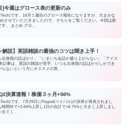
周目]今週はグロース表の更新のみ
vesTech)です。10月１週目のグロース報告になりますが、大まかな
とめさせていただきましたので、そちらをご覧ください。今回は新
。 まとめ グロ...
ン解説】英語雑談の最強のコツは聞き上手！
も出身国の話ばかり」「いまいち会話が盛り上がらない」「アイス
 本記事は、英語の雑談が苦手、いつも出身国の話ばかりしかでき
らないという方にオススメの英...
020Q2決算速報！株価３ヶ月+56%
sTech)です。7月29日にPaypal(ペイパル)の決算が発表されまし
間外で+3.84%上昇し1日の合計で+8.75%と大きく上昇しまし
てく...