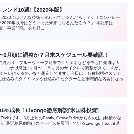
ンド10選!【2020年版】
、2020年はどんな技術が流行っているんだろう？シリコンバレー
2020年以降はどういった未来になるんだろう？」 本記事は、
資、事業開発、会社経...
末〜2月頭に調整か？月末スケジュール要確認！
利で終わり、ブルーウェーブ到来でクリエネなどを中心に先週は大
。コロナ以降は1ヶ月〜１.５ヶ月のサイクルで調整がきてますが、
0日くらいにくるのかなと想定してます。今日は、各種指標やスケジ
と仕込みのタイミングや仕込みのセクターなど網羅的な内容になっ
5%成長！Livongo徹底解説[米国株投資]
ech)です。6月上旬のFastly, CrowdStrikeから次の注力銘柄がな
近糖尿病向けのサービスを展開しているLivongo Health(以