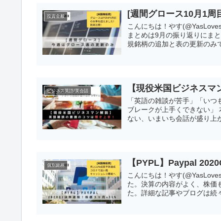
[週間グロース10月1
投資全般
こんにちは！やす(@YasLo
まとめは9月の振り返りにま
規銘柄の追加と表の更新のみです
【現役米国ビジネスマ
ビジネス英語/英会話
「英語の雑談が苦手」「いつ
ブレークが上手くできない」
ない、いまいち会話が盛り上が
【PYPL】Paypal 2
個別銘柄
こんにちは！やす(@YasLove
た。決算の内容がよく、株価も時
た。詳細な記事やブログは続々出