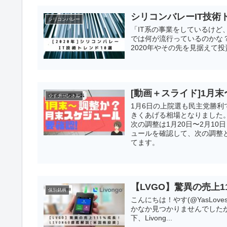
シリコンバレーIT技術トレ
シリコンバレー
「IT系の事業をしているけど
では何が流行っているのかな？
2020年やその先を見据えて投
[動画＋スライド]1月
やすチャンネル
1月6日の上院選も民主党勝
きくあげる相場となりました
次の調整は1月20日〜2月1
ュールを確認して、次の調整
てます。
【LVGO】驚異の売上11
個別銘柄
こんにちは！やす(@YasLovesT
かなか見つかりませんでしたが、最
下、Livong...