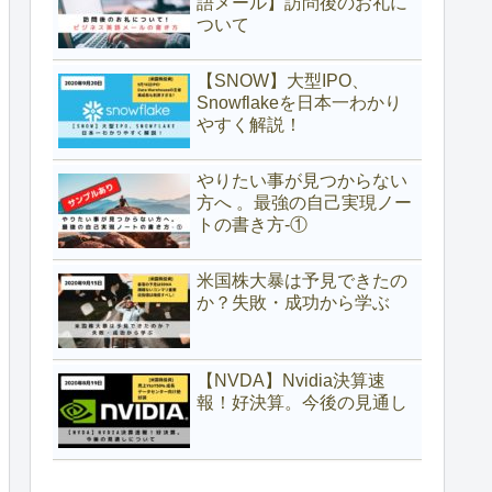
語メール】訪問後のお礼に
ついて
【SNOW】大型IPO、
Snowflakeを日本一わかり
やすく解説！
やりたい事が見つからない
方へ 。最強の自己実現ノー
トの書き方-①
米国株大暴は予見できたの
か？失敗・成功から学ぶ
【NVDA】Nvidia決算速
報！好決算。今後の見通し