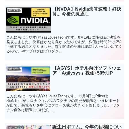
【NVDA】Nvidia決算速報！好決
個別銘柄
算。今後の見通し
こんにちは！やす(@YasLovesTech)です。8月19日にNvidiaが決算を
発表しました。決算はかなり良かったのですが、株価は時間外で-2%
下落する結果となりました。数字関連の記事は他にもいっぱい出てく
るので、やすブログはプロダク...
【AGYS】ホテル向けソフトウェ
個別銘柄
ア「Agilysys」株価+50%UP
こんにちは！やす(@YasLovesTech)です。11月9日にPfizerと
BioNTechがコロナウィルスのワクチンの開発が順調というレポート
が出て、巣篭もりを中心にグロース株が大きく下落しました。 ワク
チン自体は順調にいけば、...
誕生日ポエム。今年の目標につい
雑記(ポエム)