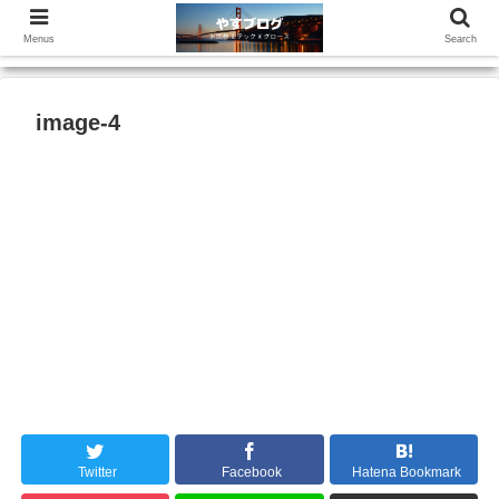
Menus
Search
image-4
Twitter
Facebook
Hatena Bookmark