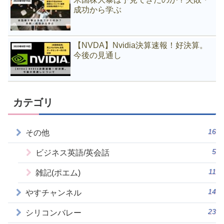
成功から学ぶ
【NVDA】Nvidia決算速報！好決算。
今後の見通し
カテゴリ
16
その他
5
ビジネス英語/英会話
11
雑記(ポエム)
14
やすチャンネル
23
シリコンバレー