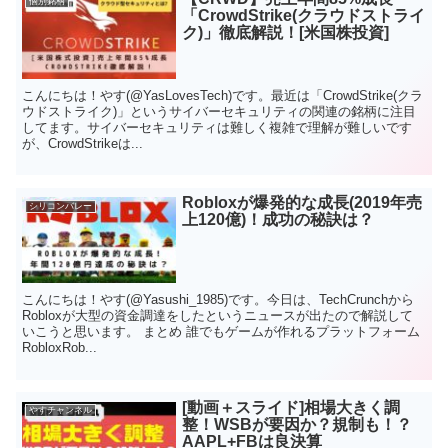
個別銘柄
「CrowdStrike(クラウドストライ
ク)」徹底解説！[米国株投資]
こんにちは！やす(@YasLovesTech)です。最近は「CrowdStrike(クラ
ウドストライク)」というサイバーセキュリティの関連の銘柄に注目
してます。サイバーセキュリティは難しく複雑で理解が難しいです
が、CrowdStrikeは...
Robloxが爆発的な成長(2019年売
シリコンバレー
上120億)！成功の秘訣は？
こんにちは！やす(@Yasushi_1985)です。今日は、TechCrunchから
Robloxが大型の資金調達をしたというニュースが出たので解説して
いこうと思います。 まとめ 誰でもゲームが作れるプラットフォーム
RobloxRob...
[動画＋スライド]相場大きく調
やすチャンネル
整！WSBが要因か？規制も！？
AAPL+FBは良決算