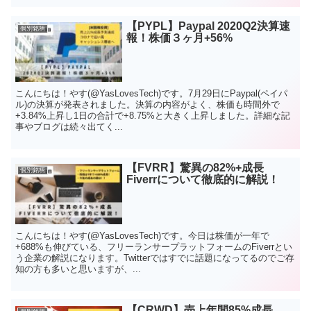
【PYPL】Paypal 2020Q2決算速
個別銘柄
報！株価３ヶ月+56%
こんにちは！やす(@YasLovesTech)です。7月29日にPaypal(ペイパ
ル)の決算が発表されました。決算の内容がよく、株価も時間外で
+3.84%上昇し1日の合計で+8.75%と大きく上昇しました。詳細な記
事やブログは続々出てく...
【FVRR】驚異の82%+成長
個別銘柄
Fiverrについて徹底的に解説！
こんにちは！やす(@YasLovesTech)です。今日は株価が一年で
+688%も伸びている、フリーランサープラットフォームのFiverrとい
う企業の解説になります。Twitterではすでに話題になってるのでご存
知の方も多いと思いますが、...
【CRWD】売上年間85%成長