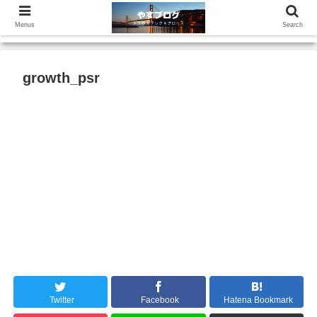
Menus
Search
growth_psr
Twitter
Facebook
Hatena Bookmark