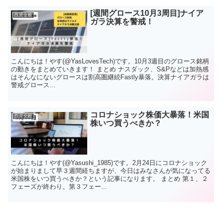
[週間グロース10月3周目]ナイア
投資全般
ガラ決算を警戒！
こんにちは！やす(@YasLovesTech)です。10月3週目のグロース銘柄
の動きをまとめていきます！ まとめ ナスダック、S&Pなどは加熱感
はそんなにないグロースは割高圏継続Fastly暴落。決算ナイアガラは
警戒グロース...
コロナショック株価大暴落！米国
投資全般
株いつ買うべきか？
こんにちは！やす(@Yasushi_1985)です。2月24日にコロナショック
が始まりまして早３週間経ちますが、今日はみなさんが気になってる
米国株をいつ買うべきか？という記事になります。 まとめ 第１、２
フェーズが終わり。第３フェー...