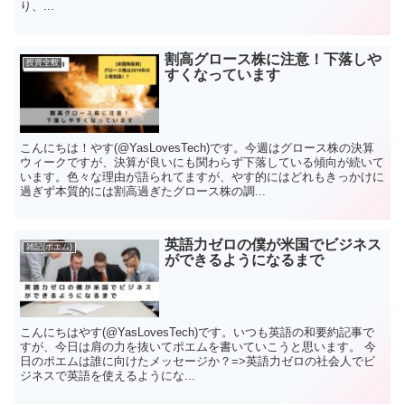
り、...
割高グロース株に注意！下落しや
投資全般
すくなっています
こんにちは！やす(@YasLovesTech)です。今週はグロース株の決算
ウィークですが、決算が良いにも関わらず下落している傾向が続いて
います。色々な理由が語られてますが、やす的にはどれもきっかけに
過ぎず本質的には割高過ぎたグロース株の調...
英語力ゼロの僕が米国でビジネス
雑記(ポエム)
ができるようになるまで
こんにちはやす(@YasLovesTech)です。いつも英語の和要約記事で
すが、今日は肩の力を抜いてポエムを書いていこうと思います。 今
日のポエムは誰に向けたメッセージか？=>英語力ゼロの社会人でビ
ジネスで英語を使えるようにな...