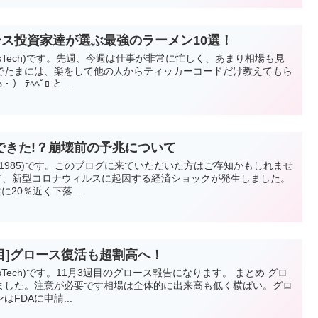
ロース投資家達が選ぶ最強のラーメン10選！
vesTech)です。先週、今週は仕事が非常に忙しく、あまり相場も見
でたまには、楽をして他の人からティッカーコードだけ教えてもら
ﾃﾍﾍﾟﾛ と...
できた!？崩壊前の予兆について
hi_1985)です。このブログに来ていただいた方はご存知かもしれませ
かけて、新型コロナウィルスに起因する経済ショックが発生しました。
20％近く下落...
周目]グロース復活も超割高へ！
esTech)です。11月3週目のグロース報告になります。 まとめ グロ
ました。注意が必要です相場は全体的に出来高も低く横ばい。グロ
FDAに申請...