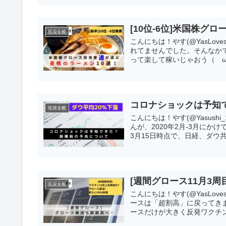
[10位-6位]米国株グ
投資全般
こんにちは！やす(@YasLo
れてませんでした。そんなか
って楽して稼いじゃおう（ゝω・） 
コロナショックは予知
投資全般
こんにちは！やす(@Yasus
んが、2020年2月-3月に
3月15日時点で、日経、ダウ共に
[週間グロース11月3
投資全般
こんにちは！やす(@YasLov
ースは「超割高」に戻ってき
ースだけが大きく反発ワクチンは