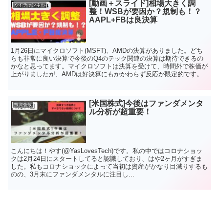
[動画＋スライド]相場大きく調
やすチャンネル
整！WSBが要因か？規制も！？
AAPL+FBは良決算
1月26日にマイクロソフト(MSFT)、AMDの決算がありました。どち
らも非常に良い決算で今後のQ4のテック関連の決算は期待できるの
かなと思ってます。マイクロソフトは決算を受けて、時間外で株価が
上がりましたが、AMDは好決算にもかかわらず反応が限定的です。
[米国株式]今後はファンダメンタ
投資全般
ル分析が超重要！
こんにちは！やす(@YasLovesTech)です。私の中ではコロナショッ
クは2月24日にスタートしてると認識しており、はや2ヶ月がすぎま
した。私もコロナショックによって当初は資産がかなり目減りするも
のの、3月末にファンダメンタルに注目し...