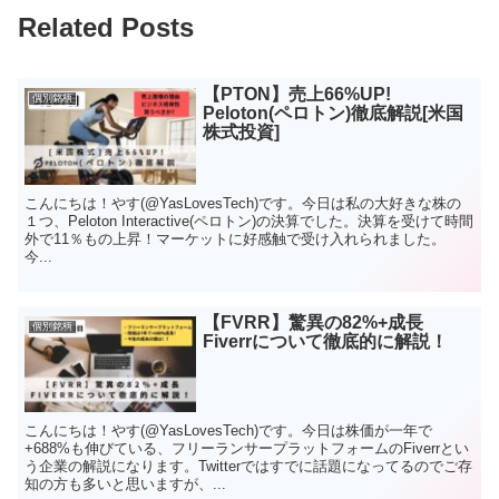
Related Posts
【PTON】売上66%UP!
個別銘柄
Peloton(ペロトン)徹底解説[米国
株式投資]
こんにちは！やす(@YasLovesTech)です。今日は私の大好きな株の
１つ、Peloton Interactive(ペロトン)の決算でした。決算を受けて時間
外で11％もの上昇！マーケットに好感触で受け入れられました。
今...
【FVRR】驚異の82%+成長
個別銘柄
Fiverrについて徹底的に解説！
こんにちは！やす(@YasLovesTech)です。今日は株価が一年で
+688%も伸びている、フリーランサープラットフォームのFiverrとい
う企業の解説になります。Twitterではすでに話題になってるのでご存
知の方も多いと思いますが、...