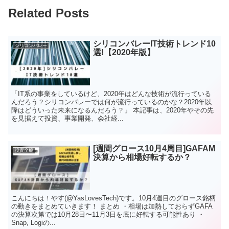
Related Posts
シリコンバレーIT技術トレンド10
シリコンバレー
選!【2020年版】
「IT系の事業をしているけど、2020年はどんな技術が流行っている
んだろう？シリコンバレーでは何が流行っているのかな？2020年以
降はどういった未来になるんだろう？」 本記事は、2020年やその先
を見据えて投資、事業開発、会社経...
[週間グロース10月4周目]GAFAM
投資全般
決算から相場好転するか？
こんにちは！やす(@YasLovesTech)です。10月4週目のグロース銘柄
の動きをまとめていきます！ まとめ ・相場は加熱しておらずGAFA
の決算次第では10月28日〜11月3日を底に好転する可能性あり ・
Snap, Logiの...