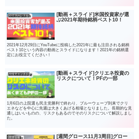
[動画＋スライド]米国投資家が選
やすチャンネル
ぶ2021年期待銘柄ベスト10！
2021年12月29日にYouTubeに投稿した2021年に最も注目される銘柄
ベスト10という内容の動画とスライドになります！2021年の銘柄選
定にお役立てください！
[動画＋スライド]クリエネ投資の
やすチャンネル
リスクについて！PFの一部
1月6日の上院選も民主党勝利で終わり、ブルーウェーブ到来でクリ
エネなどを中心に先週は大きくあげる相場となりました。長期的な見
通しはいいものの、リスクもあるのでそのリスクについて解説しまし
た。
[週間グロース11月3周目]グロー
投資全般