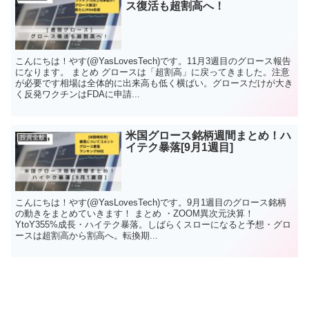
ス復活も超割高へ！
こんにちは！やす(@YasLovesTech)です。11月3週目のグロース報告
になります。 まとめ グロースは「超割高」に戻ってきました。注意
が必要です相場は全体的に出来高も低く横ばい。グロースだけが大き
く反発ワクチンはFDAに申請...
米国グロース銘柄週間まとめ！ハ
投資全般
イテク暴落[9月1週目]
こんにちは！やす(@YasLovesTech)です。9月1週目のグロース銘柄
の動きをまとめていきます！ まとめ ・ZOOM異次元決算！
YtoY355%成長・ハイテク暴落。しばらくスローになると予想・グロ
ースは超割高から割高へ。転換期...