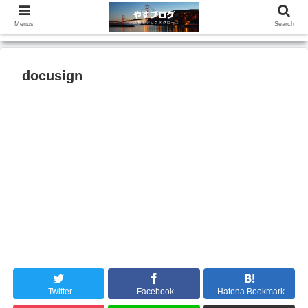
Menus
Search
docusign
Twitter
Facebook
Hatena Bookmark