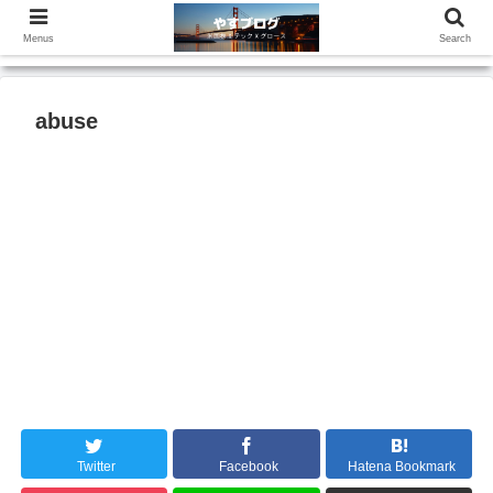
Menus
Search
abuse
Twitter
Facebook
Hatena Bookmark