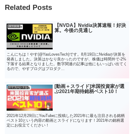
Related Posts
【NVDA】Nvidia決算速報！好決
個別銘柄
算。今後の見通し
こんにちは！やす(@YasLovesTech)です。8月19日にNvidiaが決算を
発表しました。決算はかなり良かったのですが、株価は時間外で-2%
下落する結果となりました。数字関連の記事は他にもいっぱい出てく
るので、やすブログはプロダク...
[動画＋スライド]米国投資家が選
やすチャンネル
ぶ2021年期待銘柄ベスト10！
2021年12月29日にYouTubeに投稿した2021年に最も注目される銘柄
ベスト10という内容の動画とスライドになります！2021年の銘柄選
定にお役立てください！