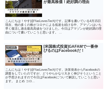
が最高株価！絶好調の理由
こんにちは！やす(@YasLovesTech)です。記事を書いている4月15日
現在、他の多くの株がコロナによる低迷を続ける中、アマゾンはいち
早く復活し過去最高高値をつけました。今日はアマゾンが絶好調の理
由について書いていこうと思います。 ...
[米国株式投資]GAFAMで一番伸
個別銘柄
びるのはFacebookだ！
こんにちは！やす(@YasLovesTech)です。決算発表からFacebookの
調査をしていたのですが、どうやらかなり大きく伸びそうということ
が予想されますので今日はFacebookについて解説していこうと思い
ます。 まとめ コロ...