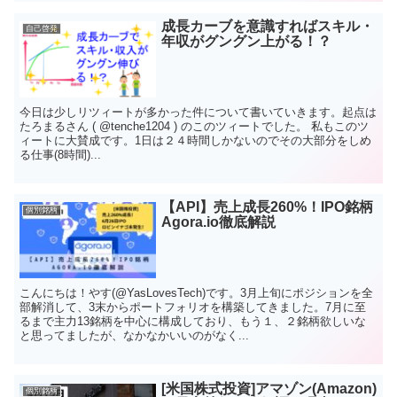
成長カーブを意識すればスキル・
自己啓発
年収がグングン上がる！？
今日は少しリツィートが多かった件について書いていきます。起点は
たろまるさん ( @tenche1204 ) のこのツィートでした。 私もこのツ
ィートに大賛成です。1日は２４時間しかないのでその大部分をしめ
る仕事(8時間)...
【API】売上成長260%！IPO銘柄
個別銘柄
Agora.io徹底解説
こんにちは！やす(@YasLovesTech)です。3月上旬にポジションを全
部解消して、3末からポートフォリオを構築してきました。7月に至
るまで主力13銘柄を中心に構成しており、もう１、２銘柄欲しいな
と思ってましたが、なかなかいいのがなく...
[米国株式投資]アマゾン(Amazon)
個別銘柄