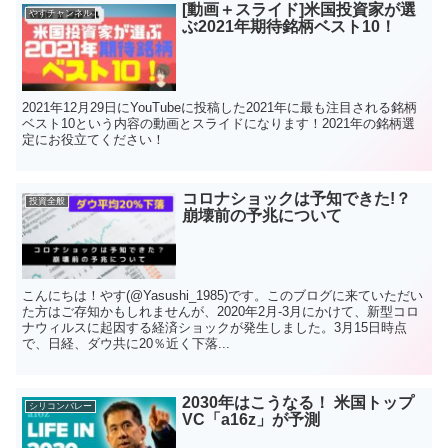
[動画＋スライド]米国投資家が選
やすチャンネル
ぶ2021年期待銘柄ベスト10！
2021年12月29日にYouTubeに投稿した2021年に最も注目される銘柄
ベスト10という内容の動画とスライドになります！2021年の銘柄選
定にお役立てください！
コロナショックは予知できた!？
投資全般
崩壊前の予兆について
こんにちは！やす(@Yasushi_1985)です。このブログに来ていただい
た方はご存知かもしれませんが、2020年2月-3月にかけて、新型コロ
ナウィルスに起因する経済ショックが発生しました。3月15日時点
で、日経、ダウ共に20％近く下落...
2030年はこうなる！ 米国トップ
シリコンバレー
VC「a16z」が予測