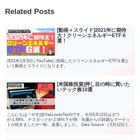
Related Posts
[動画＋スライド]2021年に期待
やすチャンネル
大！クリーンエネルギーETF６
選！
2021年1月3日にYouTubeに投稿したクリーンエネルギーETF６選と
いう動画とスライドになります。
[米国株投資]押し目の時に買いた
投資全般
いテック株10選
こんにちは！やす(@YasLovesTech)です。今日5月12日はダウ
が-1.89%、ナスダックが-2.06%下が理、先週からの好調なマーケッ
トが続きましたが一転、反落しました。 Data Source : ( 5月12日 ) ...