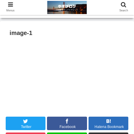
Menus
Search
image-1
Twitter
Facebook
Hatena Bookmark