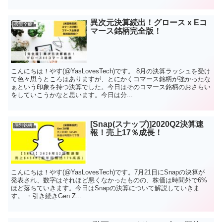
異次元決算続出！グロース x Eコ
投資全般
マース銘柄完全版！
こんにちは！やす(@YasLovesTech)です。 8月の決算ラッシュを受け
て色々思うところはありますが、とにかくコマース銘柄が強かったな
ぁという印象を持つ決算でした。今日はそのコマース銘柄のおさらい
をしていこうかなと思います。今日は分...
[Snap(スナップ)]2020Q2決算速
個別銘柄
報！売上17％成長！
こんにちは！やす(@YasLovesTech)です。7月21日にSnapの決算が
発表され、数字はそれほど悪くなかったものの、株価は時間外で6%
ほど落ちていきます。今日はSnapの決算について解説していきま
す。 ・引き続きGen Z...