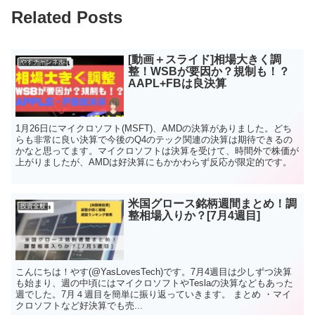
Related Posts
[動画＋スライド]相場大きく調
やすチャンネル
整！WSBが要因か？規制も！？
AAPL+FBは良決算
1月26日にマイクロソフト(MSFT)、AMDの決算がありました。どち
らも非常に良い決算で今後のQ4のテック関連の決算は期待できるの
かなと思ってます。マイクロソフトは決算を受けて、時間外で株価が
上がりましたが、AMDは好決算にもかかわらず反応が限定的です。
米国グロース銘柄週間まとめ！調
投資全般
整相場入りか？[7月4週目]
こんにちは！やす(@YasLovesTech)です。7月4週目は少しずつ決算
も始まり、週の中頃にはマイクロソフトやTeslaの決算などもあった
週でした。7月４週目を簡単に振り返っていきます。 まとめ ・マイ
クロソフトなど好決算でも売...