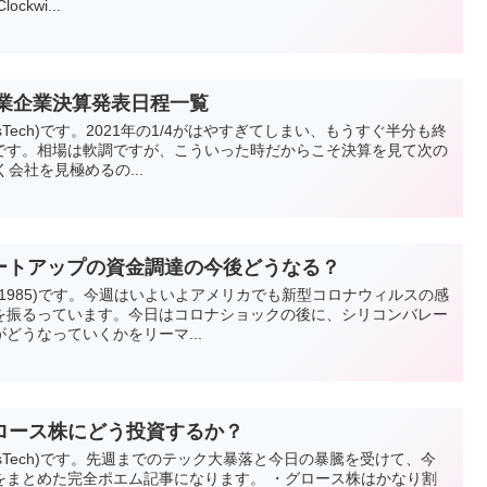
kwi...
目企業企業決算発表日程一覧
esTech)です。2021年の1/4がはやすぎてしまい、もうすぐ半分も終
です。相場は軟調ですが、こういった時だからこそ決算を見て次の
会社を見極めるの...
タートアップの資金調達の今後どうなる？
hi_1985)です。今週はいよいよアメリカでも新型コロナウィルスの感
を振るっています。今日はコロナショックの後に、シリコンバレー
どうなっていくかをリーマ...
ロース株にどう投資するか？
vesTech)です。先週までのテック大暴落と今日の暴騰を受けて、今
をまとめた完全ポエム記事になります。 ・グロース株はかなり割