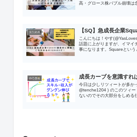
高・グロース株バブル崩壊は念
【SQ】急成長企業Squ
個別銘柄
こんにちは！やす(@YasLov
話題に上がりますが、イマイチ
事になります。SquareというとP
成長カーブを意識すれ
自己啓発
今日は少しリツィートが多かっ
@tenche1204 ) のこ
ないのでその大部分をしめる仕事(