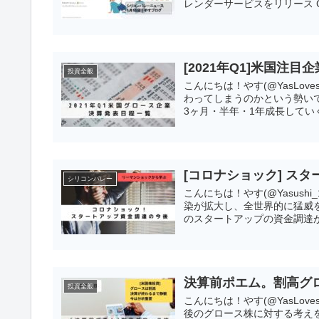
レンダーサービスをリリース Cloc
[2021年Q1]米国注
投資全般
こんにちは！やす(@YasLov
わってしまうのかという勢い
3ヶ月・半年・1年成長していく
[コロナショック] ス
シリコンバレー
こんにちは！やす(@Yasus
染が拡大し、全世界的に猛威
のスタートアップの資金調達が
決算前ポエム。割高グ
投資全般
こんにちは！やす(@YasLo
後のグロース株に対する考え