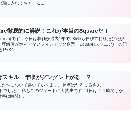
頭に入れておく・決...
are徹底的に解説！これが本当のSquareだ！
esTech)です。今日は株価が過去1年で165%も伸びておりたびたび
理解度が進んでないフィンテック企業「Square(スクエア)」の記
oSシ...
ばスキル・年収がグングン上がる！？
た件について書いていきます。起点はたろまるさん (
のツィートでした。 私もこのツィートに大賛成です。1日は２４時間しか
8時間)...