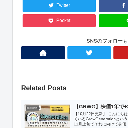
Twitter
Pocket
SNSのフォロー
Related Posts
【GRWG】株価1年で+344
個別銘柄
【10月22日更新】 こんにちは
ているGrowGenerati
11月上旬でそれに向けて株価..