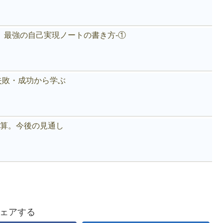
。最強の自己実現ノートの書き方-①
失敗・成功から学ぶ
好決算。今後の見通し
ェアする