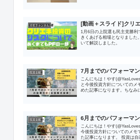
[動画＋スライド]クリ
やすチャンネル
1月6日の上院選も民主党勝
きくあげる相場となりました
いて解説しました。
7月までのパフォーマン
投資全般
こんにちは！やす(@YasLo
と今後投資方針についてのメ
めた記事になります。ちなみに
6月までのパフォーマン
投資全般
こんにちは！やす(@YasLo
今後投資方針についてのメモ
た記事になります。 投資は自己